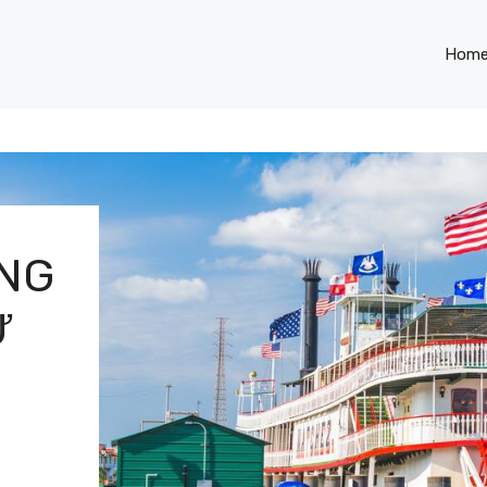
Hom
ONG
​​