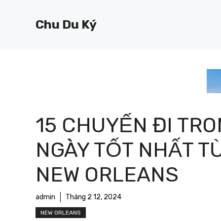
Chuyển
đến
Chu Du Ký
nội
dung
15 CHUYẾN ĐI TR
NGÀY TỐT NHẤT TỪ 
NEW ORLEANS
admin
Tháng 2 12, 2024
NEW ORLEANS