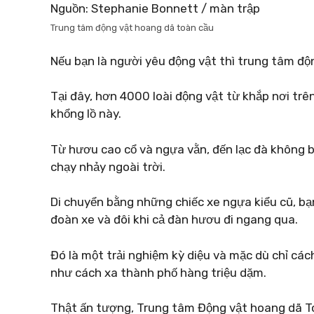
Nguồn: Stephanie Bonnett / màn trập
Trung tâm động vật hoang dã toàn cầu
Nếu bạn là người yêu động vật thì trung tâm độ
Tại đây, hơn 4000 loài động vật từ khắp nơi trê
khổng lồ này.
Từ hươu cao cổ và ngựa vằn, đến lạc đà không bư
chạy nhảy ngoài trời.
Di chuyển bằng những chiếc xe ngựa kiểu cũ, bạ
đoàn xe và đôi khi cả đàn hươu đi ngang qua.
Đó là một trải nghiệm kỳ diệu và mặc dù chỉ cá
như cách xa thành phố hàng triệu dặm.
Thật ấn tượng, Trung tâm Động vật hoang dã To