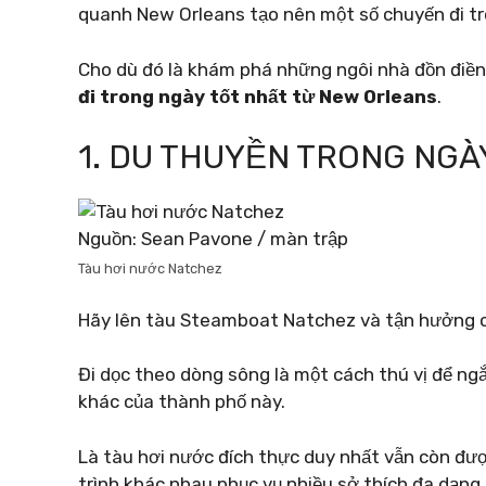
quanh New Orleans tạo nên một số chuyến đi tr
Cho dù đó là khám phá những ngôi nhà đồn điền
đi trong ngày tốt nhất từ ​​New Orleans
.
1. DU THUYỀN TRONG NGÀY
Nguồn: Sean Pavone / màn trập
Tàu hơi nước Natchez
Hãy lên tàu Steamboat Natchez và tận hưởng c
Đi dọc theo dòng sông là một cách thú vị để n
khác của thành phố này.
Là tàu hơi nước đích thực duy nhất vẫn còn đư
trình khác nhau phục vụ nhiều sở thích đa dạng.