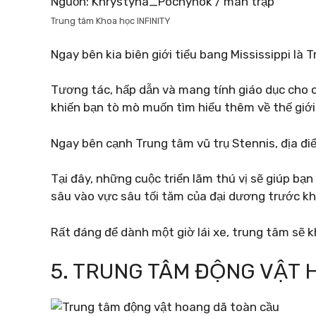
Nguồn: Khrystyna_Pochynok / màn trập
Trung tâm Khoa học INFINITY
Ngay bên kia biên giới tiểu bang Mississippi là
Tương tác, hấp dẫn và mang tính giáo dục cho cả 
khiến bạn tò mò muốn tìm hiểu thêm về thế giớ
Ngay bên cạnh Trung tâm vũ trụ Stennis, địa đi
Tại đây, những cuộc triển lãm thú vị sẽ giúp bạn
sâu vào vực sâu tối tăm của đại dương trước kh
Rất đáng để dành một giờ lái xe, trung tâm sẽ 
5. TRUNG TÂM ĐỘNG VẬT 