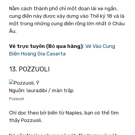
Nằm cách thành phố chỉ một đoạn lái xe ngắn,
cung điện này được xây dựng vào Thế kỷ 18 và là
một trong những cung điện rộng lớn nhất ở Châu
Âu.
Vé trực tuyến (Bỏ qua hàng)
:
Vé Vào Cung
Điện Hoàng Gia Caserta
13. POZZUOLI
Nguồn: lauradibi / màn trập
Pozzuoli
Chỉ dọc theo bờ biển từ Naples, bạn có thể tìm
thấy Pozzuoli.