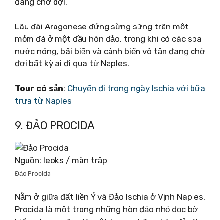
đang chờ đợi.
Lâu đài Aragonese đứng sừng sững trên một
mỏm đá ở một đầu hòn đảo, trong khi có các spa
nước nóng, bãi biển và cảnh biển vô tận đang chờ
đợi bất kỳ ai đi qua từ Naples.
Tour có sẵn
:
Chuyến đi trong ngày Ischia với bữa
trưa từ Naples
9. ĐẢO PROCIDA
Nguồn: leoks / màn trập
Đảo Procida
Nằm ở giữa đất liền Ý và Đảo Ischia ở Vịnh Naples,
Procida là một trong những hòn đảo nhỏ dọc bờ