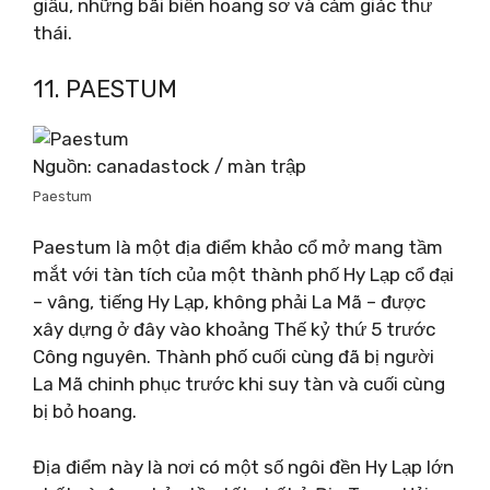
giấu, những bãi biển hoang sơ và cảm giác thư
thái.
11. PAESTUM
Nguồn: canadastock / màn trập
Paestum
Paestum là một địa điểm khảo cổ mở mang tầm
mắt với tàn tích của một thành phố Hy Lạp cổ đại
– vâng, tiếng Hy Lạp, không phải La Mã – được
xây dựng ở đây vào khoảng Thế kỷ thứ 5 trước
Công nguyên. Thành phố cuối cùng đã bị người
La Mã chinh phục trước khi suy tàn và cuối cùng
bị bỏ hoang.
Địa điểm này là nơi có một số ngôi đền Hy Lạp lớn