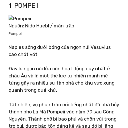
1. POMPEII
Nguồn: Nido Huebl / màn trập
Pompeii
Naples sống dưới bóng của ngọn núi Vesuvius
cao chót vót.
Đây là ngọn núi lửa còn hoạt động duy nhất ở
châu Âu và là một thế lực tự nhiên mạnh mẽ
từng gây ra nhiều sự tàn phá cho khu vực xung
quanh trong quá khứ.
Tất nhiên, vụ phun trào nổi tiếng nhất đã phá hủy
thành phố La Mã Pompeii vào năm 79 sau Công
Nguyên. Thành phố bị bao phủ và chôn vùi trong
tro bụi, được bảo tồn đáng kể và sau đó bị lãng