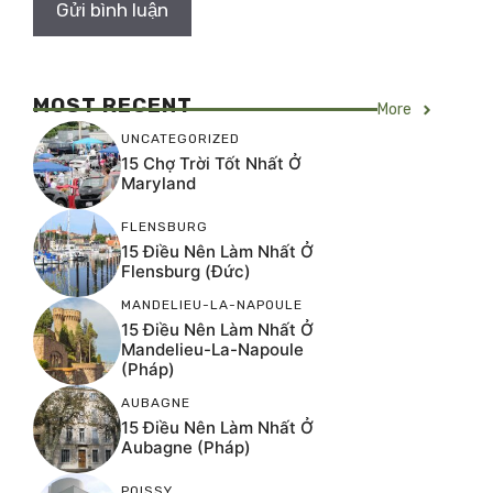
MOST RECENT
More
UNCATEGORIZED
15 Chợ Trời Tốt Nhất Ở
Maryland
FLENSBURG
15 Điều Nên Làm Nhất Ở
Flensburg (Đức)
MANDELIEU-LA-NAPOULE
15 Điều Nên Làm Nhất Ở
Mandelieu-La-Napoule
(Pháp)
AUBAGNE
15 Điều Nên Làm Nhất Ở
Aubagne (Pháp)
POISSY