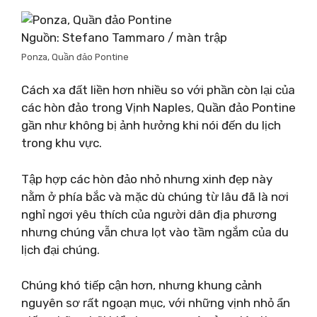
Nguồn: Stefano Tammaro / màn trập
Ponza, Quần đảo Pontine
Cách xa đất liền hơn nhiều so với phần còn lại của
các hòn đảo trong Vịnh Naples, Quần đảo Pontine
gần như không bị ảnh hưởng khi nói đến du lịch
trong khu vực.
Tập hợp các hòn đảo nhỏ nhưng xinh đẹp này
nằm ở phía bắc và mặc dù chúng từ lâu đã là nơi
nghỉ ngơi yêu thích của người dân địa phương
nhưng chúng vẫn chưa lọt vào tầm ngắm của du
lịch đại chúng.
Chúng khó tiếp cận hơn, nhưng khung cảnh
nguyên sơ rất ngoạn mục, với những vịnh nhỏ ẩn