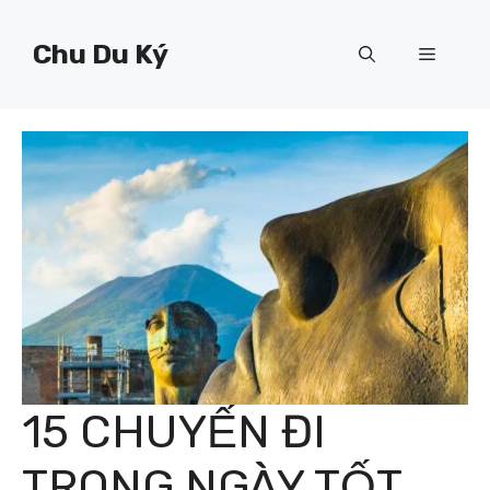
Chuyển
đến
Chu Du Ký
Menu
nội
dung
15 CHUYẾN ĐI
TRONG NGÀY TỐT