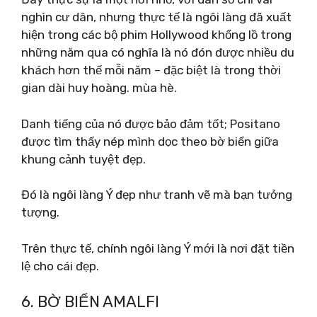
nghìn cư dân, nhưng thực tế là ngôi làng đã xuất
hiện trong các bộ phim Hollywood khổng lồ trong
những năm qua có nghĩa là nó đón được nhiều du
khách hơn thế mỗi năm – đặc biệt là trong thời
gian dài huy hoàng. mùa hè.
Danh tiếng của nó được bảo đảm tốt; Positano
được tìm thấy nép mình dọc theo bờ biển giữa
khung cảnh tuyệt đẹp.
Đó là ngôi làng Ý đẹp như tranh vẽ mà bạn tưởng
tượng.
Trên thực tế, chính ngôi làng Ý mới là nơi đặt tiền
lệ cho cái đẹp.
6. BỜ BIỂN AMALFI