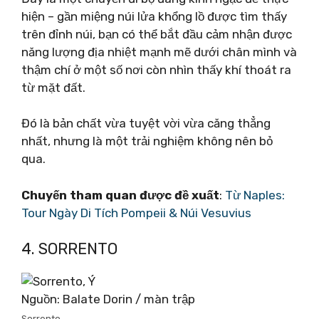
hiện – gần miệng núi lửa khổng lồ được tìm thấy
trên đỉnh núi, bạn có thể bắt đầu cảm nhận được
năng lượng địa nhiệt mạnh mẽ dưới chân mình và
thậm chí ở một số nơi còn nhìn thấy khí thoát ra
từ mặt đất.
Đó là bản chất vừa tuyệt vời vừa căng thẳng
nhất, nhưng là một trải nghiệm không nên bỏ
qua.
Chuyến tham quan được đề xuất
:
Từ Naples:
Tour Ngày Di Tích Pompeii & Núi Vesuvius
4. SORRENTO
Nguồn: Balate Dorin / màn trập
Sorrento