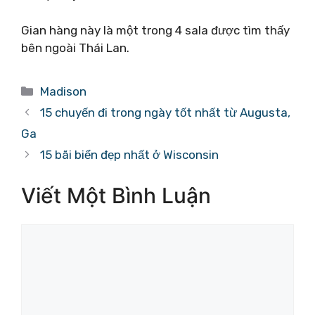
Gian hàng này là một trong 4 sala được tìm thấy
bên ngoài Thái Lan.
Danh
Madison
mục
15 chuyến đi trong ngày tốt nhất từ ​​Augusta,
Ga
15 bãi biển đẹp nhất ở Wisconsin
Viết Một Bình Luận
Bình
luận