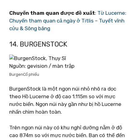
Chuyến tham quan được đề xuất
:
Từ Lucerne:
Chuyến tham quan cả ngày ở Titlis – Tuyết vĩnh
cửu & Sông băng
14. BURGENSTOCK
Nguồn: gevision / màn trập
BurgenCổ phiếu
BurgenStock là một ngọn núi nhỏ nhô ra dọc
theo Hồ Lucerne ở độ cao 1.115m so với mực
nước biển. Ngọn núi này gần như bị hồ Lucerne
nhấn chìm hoàn toàn.
Trên ngọn núi này có khu nghỉ dưỡng nằm ở độ
cao 874m so với mực nước biển. Bạn có thể đến