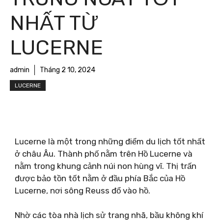
NHẤT TỪ ​​
LUCERNE
admin
Tháng 2 10, 2024
LUCERNE
Lucerne là một trong những điểm du lịch tốt nhất
ở châu Âu. Thành phố nằm trên Hồ Lucerne và
nằm trong khung cảnh núi non hùng vĩ. Thị trấn
được bảo tồn tốt nằm ở đầu phía Bắc của Hồ
Lucerne, nơi sông Reuss đổ vào hồ.
Nhờ các tòa nhà lịch sử trang nhã, bầu không khí