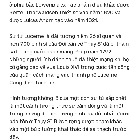
ở phía bắc Lowenplats. Tác phẩm điêu khắc được
Bertel Thorwaldsen thiết kế vào năm 1820 và
được Lukas Ahorn tạc vào năm 1821.
Sư tử Lucerne là đài tưởng niệm 26 sĩ quan và
hơn 700 binh sĩ của Đội cận vệ Thụy Sĩ đã bị thảm
sát trong cuộc cách mạng Pháp năm 1792.
Những người lính đánh thuê đã thiệt mạng khi họ
cố gắng bảo vệ vua Louis XVI trong cuộc tấn công
của quân cách mạng vào thành phố Lucerne.
Cung điện Tuileries.
Hình tượng khổng lồ của một con sư tử sắp chết
là một cảnh tượng thực sự cảm động và là một
trong những di tích tượng hình lâu đời nhất được
bảo tồn ở Thụy Sĩ. Bức tượng được chạm khắc
vào một bức tường khai thác đá sa thạch trước
đây.