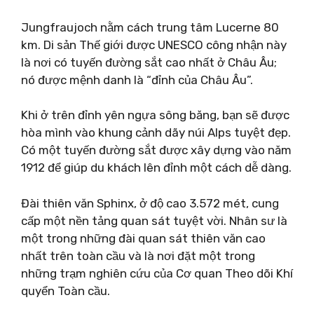
Jungfraujoch nằm cách trung tâm Lucerne 80
km. Di sản Thế giới được UNESCO công nhận này
là nơi có tuyến đường sắt cao nhất ở Châu Âu;
nó được mệnh danh là “đỉnh của Châu Âu”.
Khi ở trên đỉnh yên ngựa sông băng, bạn sẽ được
hòa mình vào khung cảnh dãy núi Alps tuyệt đẹp.
Có một tuyến đường sắt được xây dựng vào năm
1912 để giúp du khách lên đỉnh một cách dễ dàng.
Đài thiên văn Sphinx, ở độ cao 3.572 mét, cung
cấp một nền tảng quan sát tuyệt vời. Nhân sư là
một trong những đài quan sát thiên văn cao
nhất trên toàn cầu và là nơi đặt một trong
những trạm nghiên cứu của Cơ quan Theo dõi Khí
quyển Toàn cầu.