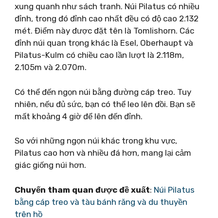
xung quanh như sách tranh. Núi Pilatus có nhiều
đỉnh, trong đó đỉnh cao nhất đều có độ cao 2.132
mét. Điểm này được đặt tên là Tomlishorn. Các
đỉnh núi quan trọng khác là Esel, Oberhaupt và
Pilatus-Kulm có chiều cao lần lượt là 2.118m,
2.105m và 2.070m.
Có thể đến ngọn núi bằng đường cáp treo. Tuy
nhiên, nếu đủ sức, bạn có thể leo lên đồi. Bạn sẽ
mất khoảng 4 giờ để lên đến đỉnh.
So với những ngọn núi khác trong khu vực,
Pilatus cao hơn và nhiều đá hơn, mang lại cảm
giác giống núi hơn.
Chuyến tham quan được đề xuất
:
Núi Pilatus
bằng cáp treo và tàu bánh răng và du thuyền
trên hồ