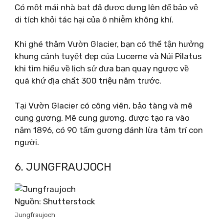
Có một mái nhà bạt đã được dựng lên để bảo vệ
di tích khỏi tác hại của ô nhiễm không khí.
Khi ghé thăm Vườn Glacier, bạn có thể tận hưởng
khung cảnh tuyệt đẹp của Lucerne và Núi Pilatus
khi tìm hiểu về lịch sử đưa bạn quay ngược về
quá khứ địa chất 300 triệu năm trước.
Tại Vườn Glacier có công viên, bảo tàng và mê
cung gương. Mê cung gương, được tạo ra vào
năm 1896, có 90 tấm gương đánh lừa tâm trí con
người.
6. JUNGFRAUJOCH
Nguồn: Shutterstock
Jungfraujoch