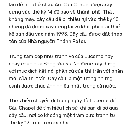
lâu đời nhất ở châu Âu. Cầu Chapel được xây
dựng vào thế kỷ 14 để bảo vệ thành phố. Thật
không may, cây cầu đã bị thiêu rụi vào thế kỷ 18
nhưng đã được xây dựng lại và khôi phục lại thiết
kế ban đầu vào năm 1993. Cây cầu được đặt theo
tên của Nhà nguyện Thánh Peter.
Trung tâm đẹp như tranh vẽ của Lucerne này
chạy chéo qua Sông Reuss. Nó được xây dựng
với mục đích kết nối phần cũ của thị trấn với phần
mới của thị trấn. Cây cầu là một trong những
cảnh được chụp ảnh nhiều nhất trong cả nước.
Thực hiện chuyến đi trong ngày từ Lucerne đến
Cầu Chapel để tìm hiểu lịch sử khi bạn đi bộ qua
cây cầu, nơi có khoảng một trăm bức tranh từ
thế kỷ 17 treo trên xà nhà.