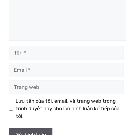
Tên
Email
Trang
web
Lưu tên của tôi, email, và trang web trong
trình duyệt này cho lần bình luận kế tiếp của
tôi.