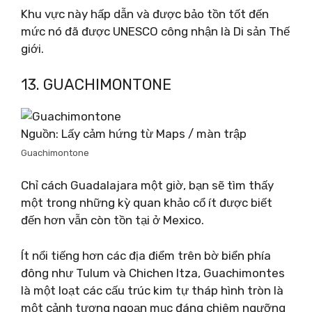
Khu vực này hấp dẫn và được bảo tồn tốt đến
mức nó đã được UNESCO công nhận là Di sản Thế
giới.
13. GUACHIMONTONE
Nguồn: Lấy cảm hứng từ Maps / màn trập
Guachimontone
Chỉ cách Guadalajara một giờ, bạn sẽ tìm thấy
một trong những kỳ quan khảo cổ ít được biết
đến hơn vẫn còn tồn tại ở Mexico.
Ít nổi tiếng hơn các địa điểm trên bờ biển phía
đông như Tulum và Chichen Itza, Guachimontes
là một loạt các cấu trúc kim tự tháp hình tròn là
một cảnh tượng ngoạn mục đáng chiêm ngưỡng