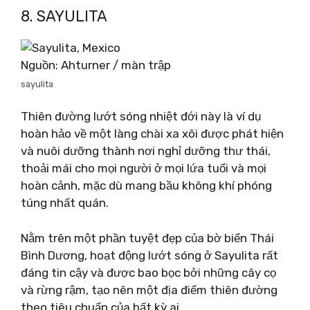
8. SAYULITA
Nguồn: Ahturner / màn trập
sayulita
Thiên đường lướt sóng nhiệt đới này là ví dụ
hoàn hảo về một làng chài xa xôi được phát hiện
và nuôi dưỡng thành nơi nghỉ dưỡng thư thái,
thoải mái cho mọi người ở mọi lứa tuổi và mọi
hoàn cảnh, mặc dù mang bầu không khí phóng
túng nhất quán.
Nằm trên một phần tuyệt đẹp của bờ biển Thái
Bình Dương, hoạt động lướt sóng ở Sayulita rất
đáng tin cậy và được bao bọc bởi những cây cọ
và rừng rậm, tạo nên một địa điểm thiên đường
theo tiêu chuẩn của bất kỳ ai.