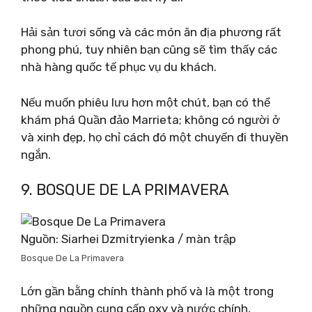
Hải sản tươi sống và các món ăn địa phương rất
phong phú, tuy nhiên bạn cũng sẽ tìm thấy các
nhà hàng quốc tế phục vụ du khách.
Nếu muốn phiêu lưu hơn một chút, bạn có thể
khám phá Quần đảo Marrieta; không có người ở
và xinh đẹp, họ chỉ cách đó một chuyến đi thuyền
ngắn.
9. BOSQUE DE LA PRIMAVERA
Nguồn: Siarhei Dzmitryienka / màn trập
Bosque De La Primavera
Lớn gần bằng chính thành phố và là một trong
những nguồn cung cấp oxy và nước chính,