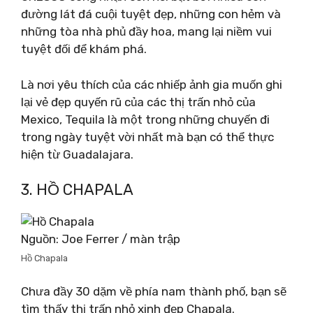
đường lát đá cuội tuyệt đẹp, những con hẻm và
những tòa nhà phủ đầy hoa, mang lại niềm vui
tuyệt đối để khám phá.
Là nơi yêu thích của các nhiếp ảnh gia muốn ghi
lại vẻ đẹp quyến rũ của các thị trấn nhỏ của
Mexico, Tequila là một trong những chuyến đi
trong ngày tuyệt vời nhất mà bạn có thể thực
hiện từ Guadalajara.
3. HỒ CHAPALA
Nguồn: Joe Ferrer / màn trập
Hồ Chapala
Chưa đầy 30 dặm về phía nam thành phố, bạn sẽ
tìm thấy thị trấn nhỏ xinh đẹp Chapala.