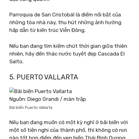
Parroquia de San Cristobál là điểm nổi bật của
những tòa nhà này, thu hút những ảnh hưởng
hấp dẫn từ kiến ​​trúc Viễn Đông.
Nếu bạn đang tìm kiếm chút thời gian giữa thiên
nhiên, hãy đến thác nước tuyệt đẹp Cascada El
Salto.
5. PUERTO VALLARTA
Nguồn: Diego Grandi / màn trập
Bãi biển Puerto Vallarta
Nếu bạn đang muốn có một kỳ nghỉ ở bãi biển với
một số tiện nghi của thành phố, thì không có nơi
nào tốt hơn điểm đến ven biển Thái Bình Dương