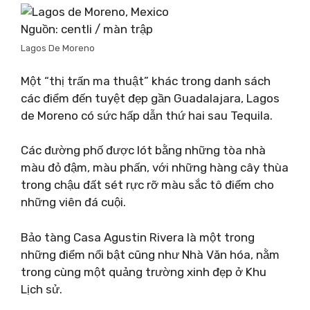
Nguồn: centli / màn trập
Lagos De Moreno
Một “thị trấn ma thuật” khác trong danh sách
các điểm đến tuyệt đẹp gần Guadalajara, Lagos
de Moreno có sức hấp dẫn thứ hai sau Tequila.
Các đường phố được lót bằng những tòa nhà
màu đỏ đậm, màu phấn, với những hàng cây thùa
trong chậu đất sét rực rỡ màu sắc tô điểm cho
những viên đá cuội.
Bảo tàng Casa Agustin Rivera là một trong
những điểm nổi bật cũng như Nhà Văn hóa, nằm
trong cùng một quảng trường xinh đẹp ở Khu
Lịch sử.