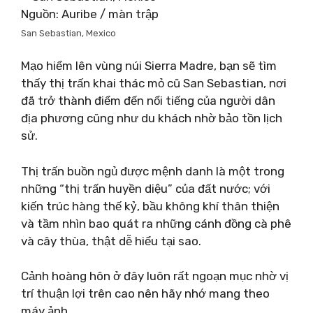
Nguồn: Auribe / màn trập
San Sebastian, Mexico
Mạo hiểm lên vùng núi Sierra Madre, bạn sẽ tìm
thấy thị trấn khai thác mỏ cũ San Sebastian, nơi
đã trở thành điểm đến nổi tiếng của người dân
địa phương cũng như du khách nhờ bảo tồn lịch
sử.
Thị trấn buồn ngủ được mệnh danh là một trong
những “thị trấn huyền diệu” của đất nước; với
kiến ​​trúc hàng thế kỷ, bầu không khí thân thiện
và tầm nhìn bao quát ra những cánh đồng cà phê
và cây thùa, thật dễ hiểu tại sao.
Cảnh hoàng hôn ở đây luôn rất ngoạn mục nhờ vị
trí thuận lợi trên cao nên hãy nhớ mang theo
máy ảnh.