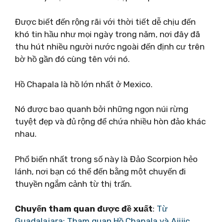
Được biết đến rộng rãi với thời tiết dễ chịu đến
khó tin hầu như mọi ngày trong năm, nơi đây đã
thu hút nhiều người nước ngoài đến định cư trên
bờ hồ gần đó cùng tên với nó.
Hồ Chapala là hồ lớn nhất ở Mexico.
Nó được bao quanh bởi những ngọn núi rừng
tuyệt đẹp và đủ rộng để chứa nhiều hòn đảo khác
nhau.
Phổ biến nhất trong số này là Đảo Scorpion hẻo
lánh, nơi bạn có thể đến bằng một chuyến đi
thuyền ngắm cảnh từ thị trấn.
Chuyến tham quan được đề xuất
:
Từ
Guadalajara: Tham quan Hồ Chapala và Ajijic