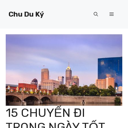
Chuyển
đến
Chu Du Ký
Menu
nội
dung
15 CHUYẾN ĐI
TRONG NGÀY TỐT