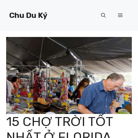
Chuyển
đến
Chu Du Ký
Menu
nội
dung
15 CHỢ TRỜI TỐT
NHẤT Ở FLORIDA