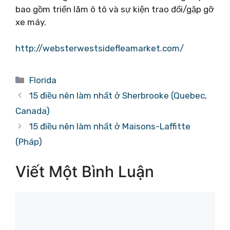
bao gồm triển lãm ô tô và sự kiện trao đổi/gặp gỡ
xe máy.
http://websterwestsidefleamarket.com/
Danh
Florida
mục
15 điều nên làm nhất ở Sherbrooke (Quebec,
Canada)
15 điều nên làm nhất ở Maisons-Laffitte
(Pháp)
Viết Một Bình Luận
Bình
luận