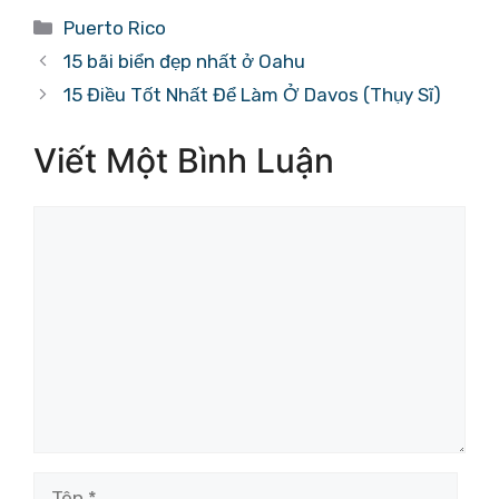
Danh
Puerto Rico
mục
15 bãi biển đẹp nhất ở Oahu
15 Điều Tốt Nhất Để Làm Ở Davos (Thụy Sĩ)
Viết Một Bình Luận
Bình
luận
Tên