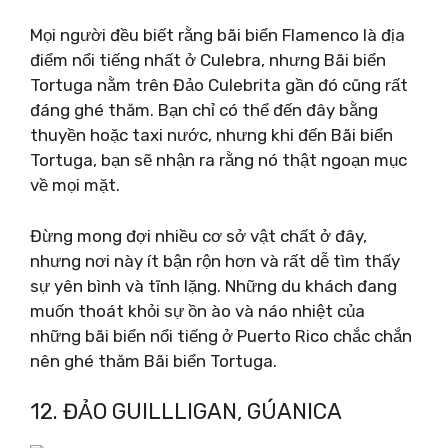
Mọi người đều biết rằng bãi biển Flamenco là địa
điểm nổi tiếng nhất ở Culebra, nhưng Bãi biển
Tortuga nằm trên Đảo Culebrita gần đó cũng rất
đáng ghé thăm. Bạn chỉ có thể đến đây bằng
thuyền hoặc taxi nước, nhưng khi đến Bãi biển
Tortuga, bạn sẽ nhận ra rằng nó thật ngoạn mục
về mọi mặt.
Đừng mong đợi nhiều cơ sở vật chất ở đây,
nhưng nơi này ít bận rộn hơn và rất dễ tìm thấy
sự yên bình và tĩnh lặng. Những du khách đang
muốn thoát khỏi sự ồn ào và náo nhiệt của
những bãi biển nổi tiếng ở Puerto Rico chắc chắn
nên ghé thăm Bãi biển Tortuga.
12. ĐẢO GUILLLIGAN, GÚANICA