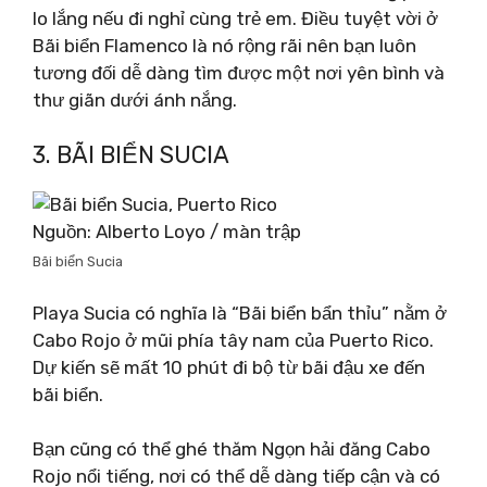
lo lắng nếu đi nghỉ cùng trẻ em. Điều tuyệt vời ở
Bãi biển Flamenco là nó rộng rãi nên bạn luôn
tương đối dễ dàng tìm được một nơi yên bình và
thư giãn dưới ánh nắng.
3. BÃI BIỂN SUCIA
Nguồn: Alberto Loyo / màn trập
Bãi biển Sucia
Playa Sucia có nghĩa là “Bãi biển bẩn thỉu” nằm ở
Cabo Rojo ở mũi phía tây nam của Puerto Rico.
Dự kiến ​​sẽ mất 10 phút đi bộ từ bãi đậu xe đến
bãi biển.
Bạn cũng có thể ghé thăm Ngọn hải đăng Cabo
Rojo nổi tiếng, nơi có thể dễ dàng tiếp cận và có