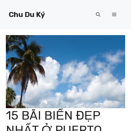
Chuyển
đến
Chu Du Ký
Menu
nội
dung
15 BÃI BIỂN ĐẸP
NHẤT Ở PUERTO