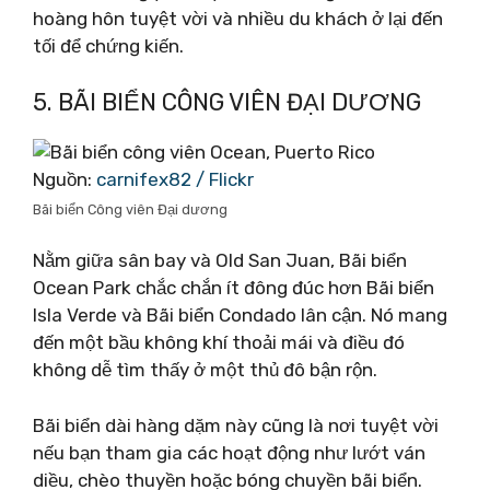
hoàng hôn tuyệt vời và nhiều du khách ở lại đến
tối để chứng kiến.
5. BÃI BIỂN CÔNG VIÊN ĐẠI DƯƠNG
Nguồn:
carnifex82 / Flickr
Bãi biển Công viên Đại dương
Nằm giữa sân bay và Old San Juan, Bãi biển
Ocean Park chắc chắn ít đông đúc hơn Bãi biển
Isla Verde và Bãi biển Condado lân cận. Nó mang
đến một bầu không khí thoải mái và điều đó
không dễ tìm thấy ở một thủ đô bận rộn.
Bãi biển dài hàng dặm này cũng là nơi tuyệt vời
nếu bạn tham gia các hoạt động như lướt ván
diều, chèo thuyền hoặc bóng chuyền bãi biển.