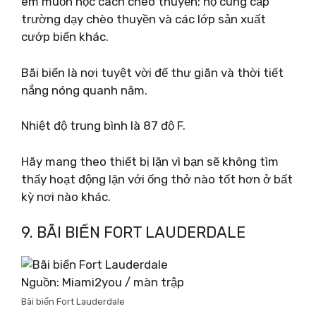
em muốn học cách chèo thuyền; họ cung cấp
trường dạy chèo thuyền và các lớp sản xuất
cướp biển khác.
Bãi biển là nơi tuyệt vời để thư giãn và thời tiết
nắng nóng quanh năm.
Nhiệt độ trung bình là 87 độ F.
Hãy mang theo thiết bị lặn vì bạn sẽ không tìm
thấy hoạt động lặn với ống thở nào tốt hơn ở bất
kỳ nơi nào khác.
9. BÃI BIỂN FORT LAUDERDALE
Nguồn: Miami2you / màn trập
Bãi biển Fort Lauderdale