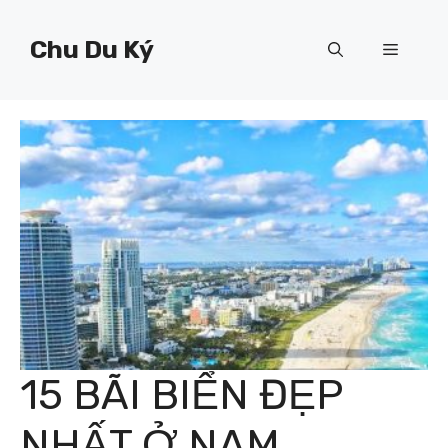
Chuyển
đến
Chu Du Ký
Menu
nội
dung
15 BÃI BIỂN ĐẸP
NHẤT Ở NAM