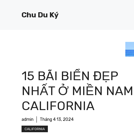
Chuyển
đến
Chu Du Ký
nội
dung
15 BÃI BIỂN ĐẸP
NHẤT Ở MIỀN NAM
CALIFORNIA
admin
Tháng 4 13, 2024
CALIFORNIA