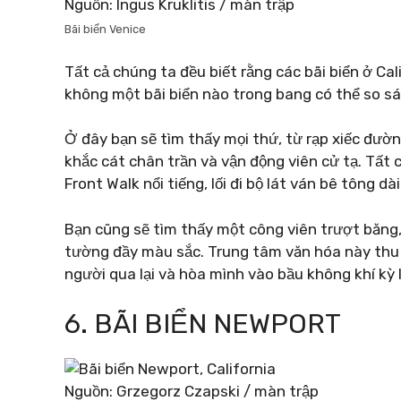
Nguồn: Ingus Kruklitis / màn trập
Bãi biển Venice
Tất cả chúng ta đều biết rằng các bãi biển ở Ca
không một bãi biển nào trong bang có thể so sán
Ở đây bạn sẽ tìm thấy mọi thứ, từ rạp xiếc đườn
khắc cát chân trần và vận động viên cử tạ. Tất
Front Walk nổi tiếng, lối đi bộ lát ván bê tông 
Bạn cũng sẽ tìm thấy một công viên trượt băng,
tường đầy màu sắc. Trung tâm văn hóa này thu 
người qua lại và hòa mình vào bầu không khí kỳ l
6. BÃI BIỂN NEWPORT
Nguồn: Grzegorz Czapski / màn trập