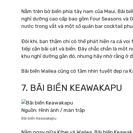
Nằm trên bờ biển phía tây nam của Maui, Bãi biể
nghỉ dưỡng cao cấp bao gồm Four Seasons và Gr
nước trong vắt và một số quán bar cocktail phục
Đôi khi, bạn thậm chí có thể phát hiện ra cá voi
tiếp cận bãi cát và biển. Đây chắc chắn là một n
khu nghỉ dưỡng gần đó, nhưng hãy nhớ rằng ở đ
Bãi biển Wailea cũng có tầm nhìn tuyệt đẹp ra 
7. BÃI BIỂN KEAWAKAPU
Nguồn: Hình ảnh / màn trập
Bãi biển Keawakapu
Nằm ngay giữa Kihei và Wailea, Bãi biển Keawaka