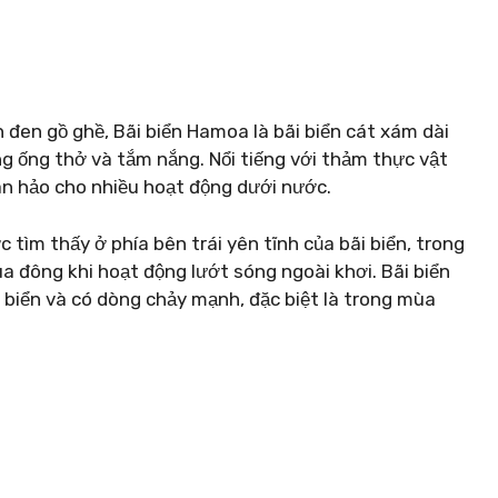
en gồ ghề, Bãi biển Hamoa là bãi biển cát xám dài
ng ống thở và tắm nắng. Nổi tiếng với thảm thực vật
oàn hảo cho nhiều hoạt động dưới nước.
 tìm thấy ở phía bên trái yên tĩnh của bãi biển, trong
a đông khi hoạt động lướt sóng ngoài khơi. Bãi biển
biển và có dòng chảy mạnh, đặc biệt là trong mùa