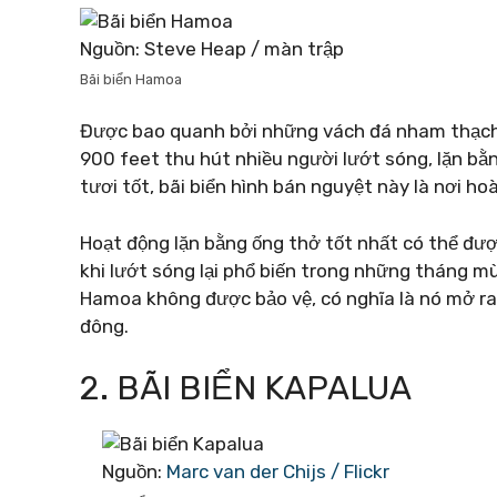
Nguồn: Steve Heap / màn trập
Bãi biển Hamoa
Được bao quanh bởi những vách đá nham thạch đ
900 feet thu hút nhiều người lướt sóng, lặn bằ
tươi tốt, bãi biển hình bán nguyệt này là nơi h
Hoạt động lặn bằng ống thở tốt nhất có thể được
khi lướt sóng lại phổ biến trong những tháng mù
Hamoa không được bảo vệ, có nghĩa là nó mở ra 
đông.
2. BÃI BIỂN KAPALUA
Nguồn:
Marc van der Chijs / Flickr