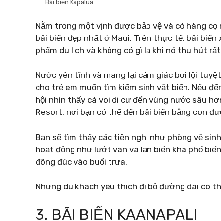
Bãi biển Kapalua
Nằm trong một vịnh được bảo vệ và có hàng cọ r
bãi biển đẹp nhất ở Maui. Trên thực tế, bãi biể
phẩm du lịch và không có gì lạ khi nó thu hút rấ
Nước yên tĩnh và mang lại cảm giác bơi lội tuyệt
cho trẻ em muốn tìm kiếm sinh vật biển. Nếu đế
hội nhìn thấy cá voi di cư đến vùng nước sâu hơ
Resort, nơi bạn có thể đến bãi biển bằng con đư
Bạn sẽ tìm thấy các tiện nghi như phòng vệ sin
hoạt động như lướt ván và lặn biển khá phổ biế
đông đúc vào buổi trưa.
Những du khách yêu thích đi bộ đường dài có t
3. BÃI BIỂN KAANAPALI