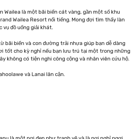
n Wailea là một bãi biển cát vàng, gần một số khu
and Wailea Resort nổi tiếng. Mong đợi tìm thấy làn
 vụ đồ uống giải khát.
 từ bãi biển và con đường trải nhựa giúp bạn dễ dàng
ơi tốt cho kỳ nghỉ nếu bạn lưu trú tại một trong những
ây không có tiện nghi công cộng và nhân viên cứu hộ.
Kahoolawe và Lanai lân cận.
pu là một nơi đẹp như tranh vẽ và là nơi nghỉ ngơi