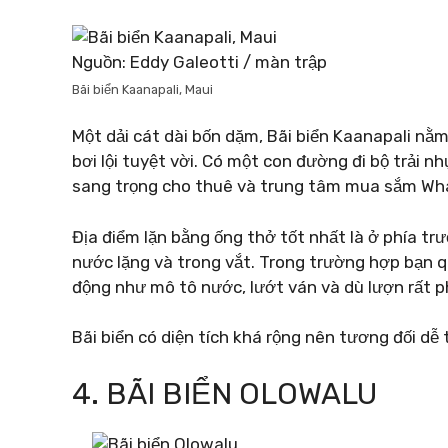
Nguồn: Eddy Galeotti / màn trập
Bãi biển Kaanapali, Maui
Một dải cát dài bốn dặm, Bãi biển Kaanapali nằm
bơi lội tuyệt vời. Có một con đường đi bộ trải n
sang trọng cho thuê và trung tâm mua sắm Whal
Địa điểm lặn bằng ống thở tốt nhất là ở phía t
nước lặng và trong vắt. Trong trường hợp bạn 
động như mô tô nước, lướt ván và dù lượn rất p
Bãi biển có diện tích khá rộng nên tương đối dễ
4. BÃI BIỂN OLOWALU