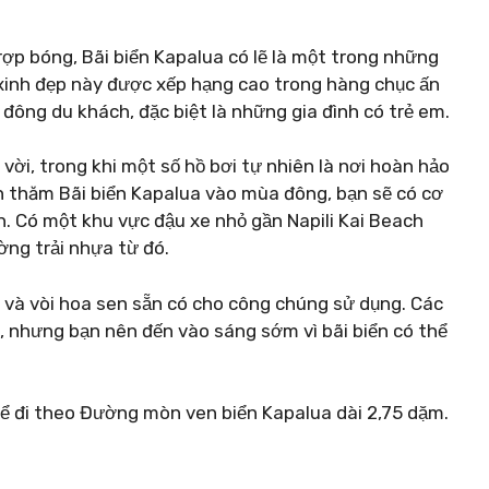
ợp bóng, Bãi biển Kapalua có lẽ là một trong những
n xinh đẹp này được xếp hạng cao trong hàng chục ấn
t đông du khách, đặc biệt là những gia đình có trẻ em.
 vời, trong khi một số hồ bơi tự nhiên là nơi hoàn hảo
n thăm Bãi biển Kapalua vào mùa đông, bạn sẽ có cơ
n. Có một khu vực đậu xe nhỏ gần Napili Kai Beach
ờng trải nhựa từ đó.
h và vòi hoa sen sẵn có cho công chúng sử dụng. Các
n, nhưng bạn nên đến vào sáng sớm vì bãi biển có thể
hể đi theo Đường mòn ven biển Kapalua dài 2,75 dặm.