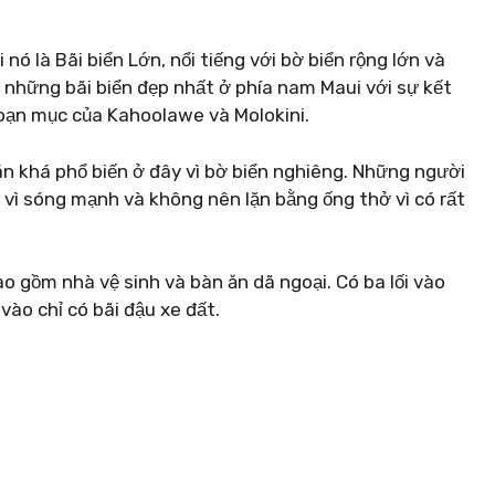
nó là Bãi biển Lớn, nổi tiếng với bờ biển rộng lớn và
 những bãi biển đẹp nhất ở phía nam Maui với sự kết
oạn mục của Kahoolawe và Molokini.
án khá phổ biến ở đây vì bờ biển nghiêng. Những người
n vì sóng mạnh và không nên lặn bằng ống thở vì có rất
o gồm nhà vệ sinh và bàn ăn dã ngoại. Có ba lối vào
 vào chỉ có bãi đậu xe đất.