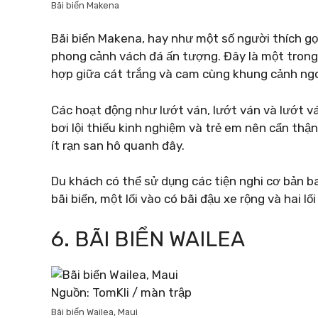
Bãi biển Makena
Bãi biển Makena, hay như một số người thích gọi 
phong cảnh vách đá ấn tượng. Đây là một trong
hợp giữa cát trắng và cam cùng khung cảnh ng
Các hoạt động như lướt ván, lướt ván và lướt v
bơi lội thiếu kinh nghiệm và trẻ em nên cẩn thậ
ít rạn san hô quanh đây.
Du khách có thể sử dụng các tiện nghi cơ bản ba
bãi biển, một lối vào có bãi đậu xe rộng và hai lối
6. BÃI BIỂN WAILEA
Nguồn: TomKli / màn trập
Bãi biển Wailea, Maui