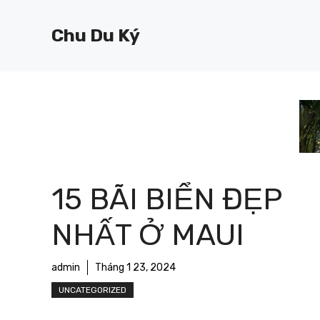
Chuyển
đến
Chu Du Ký
nội
dung
15 BÃI BIỂN ĐẸP
NHẤT Ở MAUI
admin
Tháng 1 23, 2024
UNCATEGORIZED