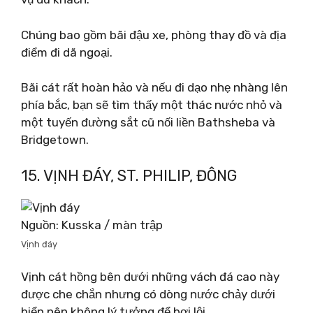
Chúng bao gồm bãi đậu xe, phòng thay đồ và địa
điểm đi dã ngoại.
Bãi cát rất hoàn hảo và nếu đi dạo nhẹ nhàng lên
phía bắc, bạn sẽ tìm thấy một thác nước nhỏ và
một tuyến đường sắt cũ nối liền Bathsheba và
Bridgetown.
15. VỊNH ĐÁY, ST. PHILIP, ĐÔNG
Nguồn: Kusska / màn trập
Vịnh đáy
Vịnh cát hồng bên dưới những vách đá cao này
được che chắn nhưng có dòng nước chảy dưới
biển nên không lý tưởng để bơi lội.