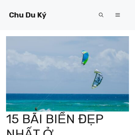
Chuyển
đến
Chu Du Ký
Menu
nội
dung
15 BÃI BIỂN ĐẸP
NHẤT Ở