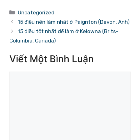
Danh
Uncategorized
mục
15 điều nên làm nhất ở Paignton (Devon, Anh)
15 điều tốt nhất để làm ở Kelowna (Brits-
Columbia, Canada)
Viết Một Bình Luận
Bình
luận