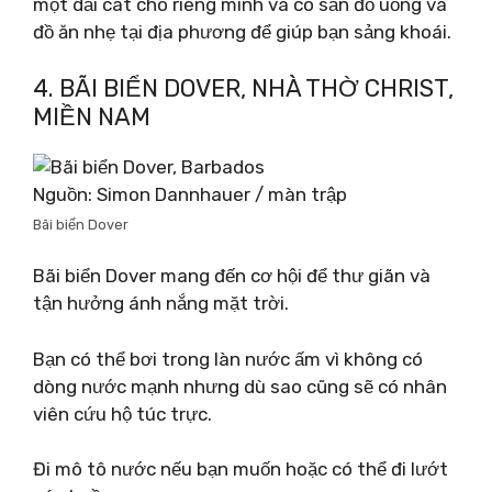
một dải cát cho riêng mình và có sẵn đồ uống và
đồ ăn nhẹ tại địa phương để giúp bạn sảng khoái.
4. BÃI BIỂN DOVER, NHÀ THỜ CHRIST,
MIỀN NAM
Nguồn: Simon Dannhauer / màn trập
Bãi biển Dover
Bãi biển Dover mang đến cơ hội để thư giãn và
tận hưởng ánh nắng mặt trời.
Bạn có thể bơi trong làn nước ấm vì không có
dòng nước mạnh nhưng dù sao cũng sẽ có nhân
viên cứu hộ túc trực.
Đi mô tô nước nếu bạn muốn hoặc có thể đi lướt