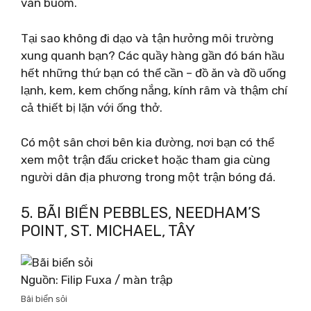
ván buồm.
Tại sao không đi dạo và tận hưởng môi trường
xung quanh bạn? Các quầy hàng gần đó bán hầu
hết những thứ bạn có thể cần – đồ ăn và đồ uống
lạnh, kem, kem chống nắng, kính râm và thậm chí
cả thiết bị lặn với ống thở.
Có một sân chơi bên kia đường, nơi bạn có thể
xem một trận đấu cricket hoặc tham gia cùng
người dân địa phương trong một trận bóng đá.
5. BÃI BIỂN PEBBLES, NEEDHAM’S
POINT, ST. MICHAEL, TÂY
Nguồn: Filip Fuxa / màn trập
Bãi biển sỏi