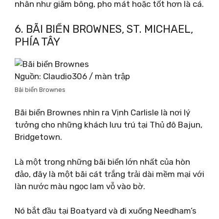
nhân như giăm bông, pho mát hoặc tốt hơn là cá.
6. BÃI BIỂN BROWNES, ST. MICHAEL,
PHÍA TÂY
Nguồn: Claudio306 / màn trập
Bãi biển Brownes
Bãi biển Brownes nhìn ra Vịnh Carlisle là nơi lý
tưởng cho những khách lưu trú tại Thủ đô Bajun,
Bridgetown.
Là một trong những bãi biển lớn nhất của hòn
đảo, đây là một bãi cát trắng trải dài mềm mại với
làn nước màu ngọc lam vỗ vào bờ.
Nó bắt đầu tại Boatyard và đi xuống Needham’s