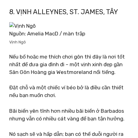
8. VỊNH ALLEYNES, ST. JAMES, TÂY
Nguồn: Amelia MacD / màn trập
Vịnh Ngõ
Nếu bố hoặc mẹ thích chơi gôn thì đây là nơi tốt
nhất để đưa gia đình đi – một vịnh xinh đẹp gần
Sân Gôn Hoàng gia Westmoreland nổi tiếng.
Đặt chỗ và một chiếc ví béo bở là điều cần thiết
nếu bạn muốn chơi.
Bãi biển yên tĩnh hơn nhiều bãi biển ở Barbados
nhưng vẫn có nhiều cát vàng để bạn tận hưởng.
Nó sạch sẽ và hấp dẫn; bạn có thể duỗi người ra