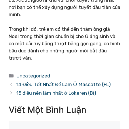
dụ: Arctic Igloo là khu vui chơi tuyết trong nhà,
nơi bạn có thể xây dựng người tuyết đầu tiên của
mình.
Trong khi đó, trẻ em có thể đến thăm ông già
Noel trong thời gian chuẩn bị cho Giáng sinh và
có một dải ruy băng trượt băng gọn gàng, có hình
bầu dục dành cho những người mới bắt đầu
trượt ván.
Danh
Uncategorized
mục
14 Điều Tốt Nhất Để Làm Ở Mascotte (FL)
15 điều nên làm nhất ở Lokeren (Bỉ)
Viết Một Bình Luận
Bình