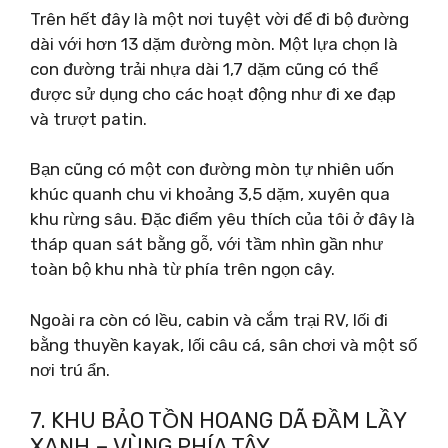
Trên hết đây là một nơi tuyệt vời để đi bộ đường
dài với hơn 13 dặm đường mòn. Một lựa chọn là
con đường trải nhựa dài 1,7 dặm cũng có thể
được sử dụng cho các hoạt động như đi xe đạp
và trượt patin.
Bạn cũng có một con đường mòn tự nhiên uốn
khúc quanh chu vi khoảng 3,5 dặm, xuyên qua
khu rừng sâu. Đặc điểm yêu thích của tôi ở đây là
tháp quan sát bằng gỗ, với tầm nhìn gần như
toàn bộ khu nhà từ phía trên ngọn cây.
Ngoài ra còn có lều, cabin và cắm trại RV, lối đi
bằng thuyền kayak, lối câu cá, sân chơi và một số
nơi trú ẩn.
7. KHU BẢO TỒN HOANG DÃ ĐẦM LẦY
XANH – VÙNG PHÍA TÂY