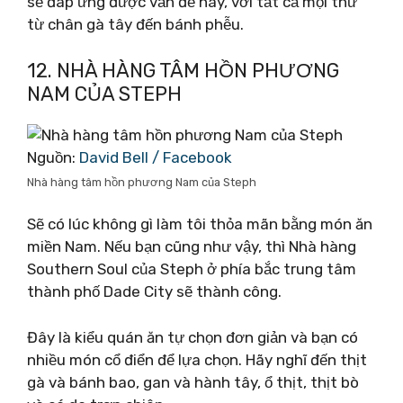
sẽ đáp ứng được vấn đề này, với tất cả mọi thứ
từ chân gà tây đến bánh phễu.
12. NHÀ HÀNG TÂM HỒN PHƯƠNG
NAM CỦA STEPH
Nguồn:
David Bell / Facebook
Nhà hàng tâm hồn phương Nam của Steph
Sẽ có lúc không gì làm tôi thỏa mãn bằng món ăn
miền Nam. Nếu bạn cũng như vậy, thì Nhà hàng
Southern Soul của Steph ở phía bắc trung tâm
thành phố Dade City sẽ thành công.
Đây là kiểu quán ăn tự chọn đơn giản và bạn có
nhiều món cổ điển để lựa chọn. Hãy nghĩ đến thịt
gà và bánh bao, gan và hành tây, ổ thịt, thịt bò