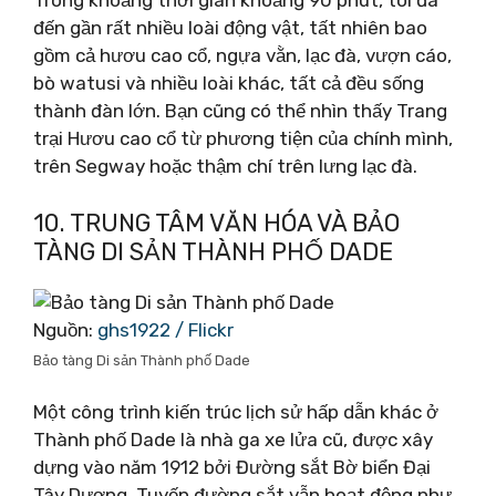
Trong khoảng thời gian khoảng 90 phút, tôi đã
đến gần rất nhiều loài động vật, tất nhiên bao
gồm cả hươu cao cổ, ngựa vằn, lạc đà, vượn cáo,
bò watusi và nhiều loài khác, tất cả đều sống
thành đàn lớn. Bạn cũng có thể nhìn thấy Trang
trại Hươu cao cổ từ phương tiện của chính mình,
trên Segway hoặc thậm chí trên lưng lạc đà.
10. TRUNG TÂM VĂN HÓA VÀ BẢO
TÀNG DI SẢN THÀNH PHỐ DADE
Nguồn:
ghs1922 / Flickr
Bảo tàng Di sản Thành phố Dade
Một công trình kiến ​​trúc lịch sử hấp dẫn khác ở
Thành phố Dade là nhà ga xe lửa cũ, được xây
dựng vào năm 1912 bởi Đường sắt Bờ biển Đại
Tây Dương. Tuyến đường sắt vẫn hoạt động như