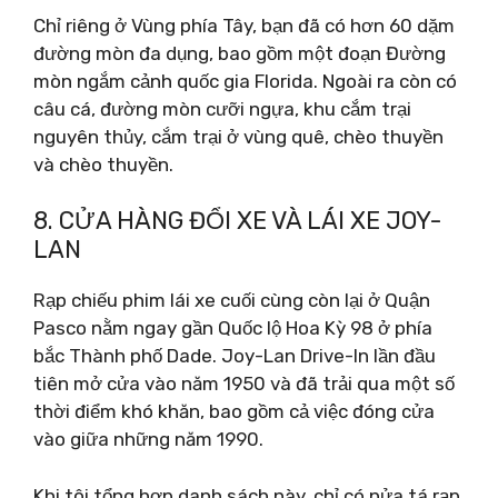
Chỉ riêng ở Vùng phía Tây, bạn đã có hơn 60 dặm
đường mòn đa dụng, bao gồm một đoạn Đường
mòn ngắm cảnh quốc gia Florida. Ngoài ra còn có
câu cá, đường mòn cưỡi ngựa, khu cắm trại
nguyên thủy, cắm trại ở vùng quê, chèo thuyền
và chèo thuyền.
8. CỬA HÀNG ĐỔI XE VÀ LÁI XE JOY-
LAN
Rạp chiếu phim lái xe cuối cùng còn lại ở Quận
Pasco nằm ngay gần Quốc lộ Hoa Kỳ 98 ở phía
bắc Thành phố Dade. Joy-Lan Drive-In lần đầu
tiên mở cửa vào năm 1950 và đã trải qua một số
thời điểm khó khăn, bao gồm cả việc đóng cửa
vào giữa những năm 1990.
Khi tôi tổng hợp danh sách này, chỉ có nửa tá rạp