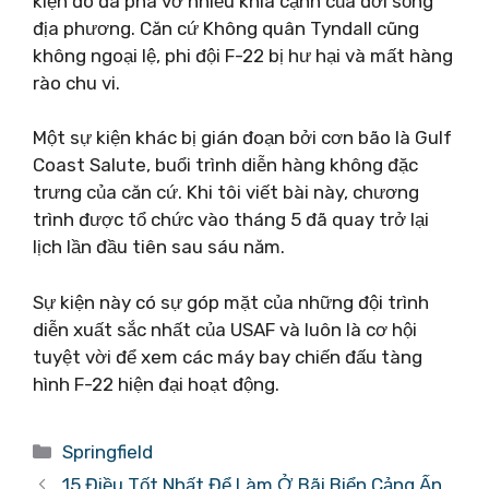
kiện đó đã phá vỡ nhiều khía cạnh của đời sống
địa phương. Căn cứ Không quân Tyndall cũng
không ngoại lệ, phi đội F-22 bị hư hại và mất hàng
rào chu vi.
Một sự kiện khác bị gián đoạn bởi cơn bão là Gulf
Coast Salute, buổi trình diễn hàng không đặc
trưng của căn cứ. Khi tôi viết bài này, chương
trình được tổ chức vào tháng 5 đã quay trở lại
lịch lần đầu tiên sau sáu năm.
Sự kiện này có sự góp mặt của những đội trình
diễn xuất sắc nhất của USAF và luôn là cơ hội
tuyệt vời để xem các máy bay chiến đấu tàng
hình F-22 hiện đại hoạt động.
Danh
Springfield
mục
15 Điều Tốt Nhất Để Làm Ở Bãi Biển Cảng Ấn