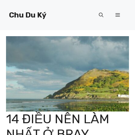
Chuyển
đến
Chu Du Ký
Menu
nội
dung
14 ĐIỀU NÊN LÀM
NHẤT Ở BRAY