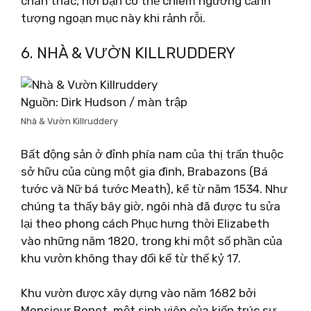
chân thác, nơi bạn có thể chiêm ngưỡng cảnh
tượng ngoạn mục này khi rảnh rỗi.
6. NHÀ & VƯỜN KILLRUDDERY
Nguồn: Dirk Hudson / màn trập
Nhà & Vườn Killruddery
Bất động sản ở đỉnh phía nam của thị trấn thuộc
sở hữu của cùng một gia đình, Brabazons (Bá
tước và Nữ bá tước Meath), kể từ năm 1534. Như
chúng ta thấy bây giờ, ngôi nhà đã được tu sửa
lại theo phong cách Phục hưng thời Elizabeth
vào những năm 1820, trong khi một số phần của
khu vườn không thay đổi kể từ thế kỷ 17.
Khu vườn được xây dựng vào năm 1682 bởi
Monsieur Bonet, một sinh viên của kiến ​​trúc sư