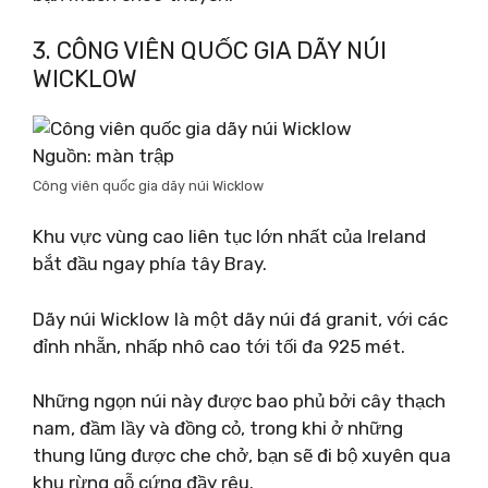
3. CÔNG VIÊN QUỐC GIA DÃY NÚI
WICKLOW
Nguồn: màn trập
Công viên quốc gia dãy núi Wicklow
Khu vực vùng cao liên tục lớn nhất của Ireland
bắt đầu ngay phía tây Bray.
Dãy núi Wicklow là một dãy núi đá granit, với các
đỉnh nhẵn, nhấp nhô cao tới tối đa 925 mét.
Những ngọn núi này được bao phủ bởi cây thạch
nam, đầm lầy và đồng cỏ, trong khi ở những
thung lũng được che chở, bạn sẽ đi bộ xuyên qua
khu rừng gỗ cứng đầy rêu.