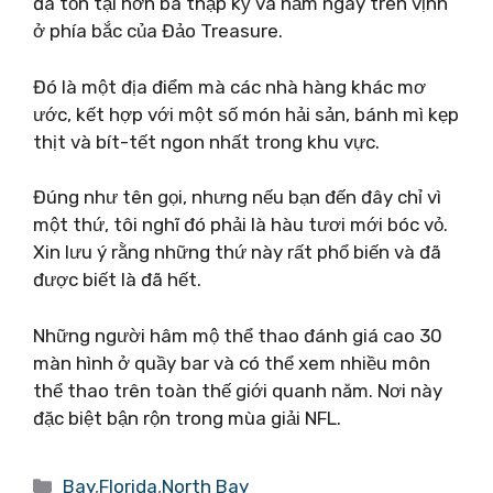
đã tồn tại hơn ba thập kỷ và nằm ngay trên vịnh
ở phía bắc của Đảo Treasure.
Đó là một địa điểm mà các nhà hàng khác mơ
ước, kết hợp với một số món hải sản, bánh mì kẹp
thịt và bít-tết ngon nhất trong khu vực.
Đúng như tên gọi, nhưng nếu bạn đến đây chỉ vì
một thứ, tôi nghĩ đó phải là hàu tươi mới bóc vỏ.
Xin lưu ý rằng những thứ này rất phổ biến và đã
được biết là đã hết.
Những người hâm mộ thể thao đánh giá cao 30
màn hình ở quầy bar và có thể xem nhiều môn
thể thao trên toàn thế giới quanh năm. Nơi này
đặc biệt bận rộn trong mùa giải NFL.
Danh
Bay
,
Florida
,
North Bay