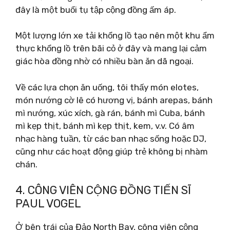
đây là một buổi tụ tập cộng đồng ấm áp.
Một lượng lớn xe tải khổng lồ tạo nên một khu ẩm
thực khổng lồ trên bãi cỏ ở đây và mang lại cảm
giác hòa đồng nhờ có nhiều bàn ăn dã ngoại.
Về các lựa chọn ăn uống, tôi thấy món elotes,
món nướng cờ lê có hương vị, bánh arepas, bánh
mì nướng, xúc xích, gà rán, bánh mì Cuba, bánh
mì kẹp thịt, bánh mì kẹp thịt, kem, v.v. Có âm
nhạc hàng tuần, từ các ban nhạc sống hoặc DJ,
cũng như các hoạt động giúp trẻ không bị nhàm
chán.
4. CÔNG VIÊN CỘNG ĐỒNG TIẾN SĨ
PAUL VOGEL
Ở bên trái của Đảo North Bay, công viên cộng