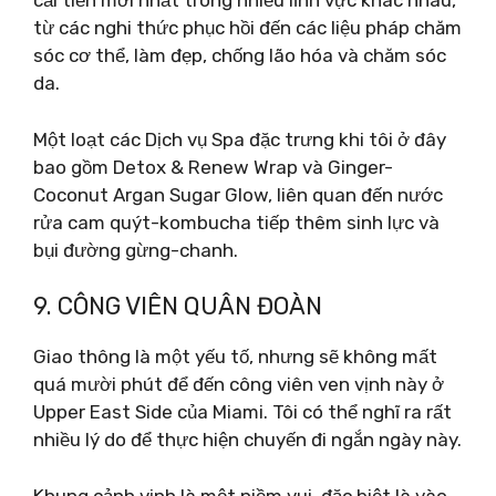
cải tiến mới nhất trong nhiều lĩnh vực khác nhau,
từ các nghi thức phục hồi đến các liệu pháp chăm
sóc cơ thể, làm đẹp, chống lão hóa và chăm sóc
da.
Một loạt các Dịch vụ Spa đặc trưng khi tôi ở đây
bao gồm Detox & Renew Wrap và Ginger-
Coconut Argan Sugar Glow, liên quan đến nước
rửa cam quýt-kombucha tiếp thêm sinh lực và
bụi đường gừng-chanh.
9. CÔNG VIÊN QUÂN ĐOÀN
Giao thông là một yếu tố, nhưng sẽ không mất
quá mười phút để đến công viên ven vịnh này ở
Upper East Side của Miami. Tôi có thể nghĩ ra rất
nhiều lý do để thực hiện chuyến đi ngắn ngày này.
Khung cảnh vịnh là một niềm vui, đặc biệt là vào