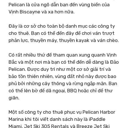
Pelican là cửa ngõ dẫn bạn đến vùng biển của
Vịnh Biscayne và xa hơn nữa.
Đây là cơ sở cho toàn bộ danh mục các công ty
cho thuê. Bạn có thể đến đây để chơi ván trượt
phản lực, thuyền máy, thuyền kayak và ván chèo.
Có rất nhiều thứ để tham quan xung quanh Vịnh
Bắc và một nơi mà bạn có thể đến dễ dàng là Đảo
Pelican. Được duy trì như một cơ sở giải trí và
bảo tồn thiên nhiên, vùng đất nhỏ này được bao
phủ bởi những cây thông và rừng ngập mặn. Bạn
có thể lên bờ để dã ngoại, BBQ hoặc chỉ để thư
giãn.
Một số công ty cho thuê phục vụ Pelican Harbor
Marina khi tôi viết danh sách này là iPaddle
Miami, Jet Ski 305 Rentals và Breeze Jet Ski