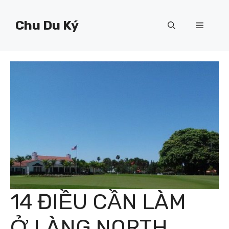
Chuyển
đến
Chu Du Ký
Menu
nội
dung
14 ĐIỀU CẦN LÀM
Ở LÀNG NORTH