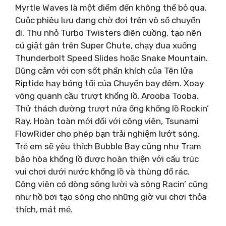
Myrtle Waves là một điểm đến không thể bỏ qua.
Cuộc phiêu lưu đang chờ đợi trên vô số chuyến
đi. Thu nhỏ Turbo Twisters điên cuồng, tạo nên
cú giật gân trên Super Chute, chạy đua xuống
Thunderbolt Speed ​​Slides hoặc Snake Mountain.
Dũng cảm với cơn sốt phấn khích của Tên lửa
Riptide hay bóng tối của Chuyến bay đêm. Xoay
vòng quanh cầu trượt khổng lồ, Arooba Tooba.
Thử thách đường trượt nửa ống khổng lồ Rockin’
Ray. Hoàn toàn mới đối với công viên, Tsunami
FlowRider cho phép bạn trải nghiệm lướt sóng.
Trẻ em sẽ yêu thích Bubble Bay cũng như Trạm
bão hòa khổng lồ được hoàn thiện với cấu trúc
vui chơi dưới nước khổng lồ và thùng đổ rác.
Công viên có dòng sông lười và sông Racin’ cũng
như hồ bơi tạo sóng cho những giờ vui chơi thỏa
thích, mát mẻ.