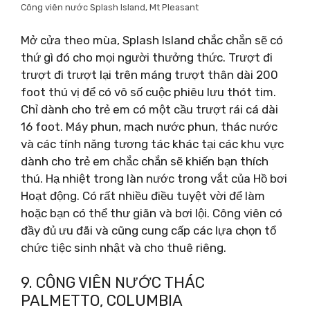
Công viên nước Splash Island, Mt Pleasant
Mở cửa theo mùa, Splash Island chắc chắn sẽ có
thứ gì đó cho mọi người thưởng thức. Trượt đi
trượt đi trượt lại trên máng trượt thân dài 200
foot thú vị để có vô số cuộc phiêu lưu thót tim.
Chỉ dành cho trẻ em có một cầu trượt rái cá dài
16 foot. Máy phun, mạch nước phun, thác nước
và các tính năng tương tác khác tại các khu vực
dành cho trẻ em chắc chắn sẽ khiến bạn thích
thú. Hạ nhiệt trong làn nước trong vắt của Hồ bơi
Hoạt động. Có rất nhiều điều tuyệt vời để làm
hoặc bạn có thể thư giãn và bơi lội. Công viên có
đầy đủ ưu đãi và cũng cung cấp các lựa chọn tổ
chức tiệc sinh nhật và cho thuê riêng.
9. CÔNG VIÊN NƯỚC THÁC
PALMETTO, COLUMBIA