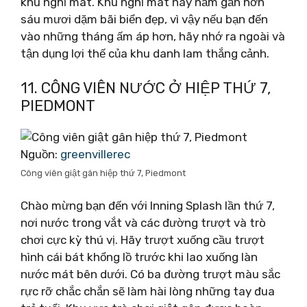
khu nghỉ mát. Khu nghỉ mát này nằm gần hơn
sáu mươi dặm bãi biển đẹp, vì vậy nếu bạn đến
vào những tháng ấm áp hơn, hãy nhớ ra ngoài và
tận dụng lợi thế của khu danh lam thắng cảnh.
11. CÔNG VIÊN NƯỚC Ở HIỆP THỨ 7,
PIEDMONT
Nguồn:
greenvillerec
Công viên giật gân hiệp thứ 7, Piedmont
Chào mừng bạn đến với Inning Splash lần thứ 7,
nơi nước trong vắt và các đường trượt và trò
chơi cực kỳ thú vị. Hãy trượt xuống cầu trượt
hình cái bát khổng lồ trước khi lao xuống làn
nước mát bên dưới. Có ba đường trượt màu sắc
rực rỡ chắc chắn sẽ làm hài lòng những tay đua