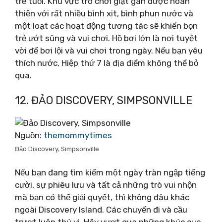
trẻ tuổi. Khu vực trò chơi giật gân được hoàn
thiện với rất nhiều bình xịt, bình phun nước và
một loạt các hoạt động tương tác sẽ khiến bọn
trẻ ướt sũng và vui chơi. Hồ bơi lớn là nơi tuyệt
vời để bơi lội và vui chơi trong ngày. Nếu bạn yêu
thích nước, Hiệp thứ 7 là địa điểm không thể bỏ
qua.
12. ĐẢO DISCOVERY, SIMPSONVILLE
Nguồn:
themommytimes
Đảo Discovery, Simpsonville
Nếu bạn đang tìm kiếm một ngày tràn ngập tiếng
cười, sự phiêu lưu và tất cả những trò vui nhộn
mà bạn có thể giải quyết, thì không đâu khác
ngoài Discovery Island. Các chuyến đi và cầu
trượt luôn thú vị. Hãy vượt qua những khúc cua