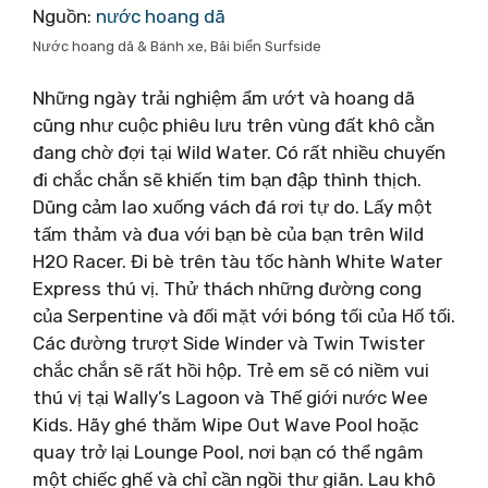
Nguồn:
nước hoang dã
Nước hoang dã & Bánh xe, Bãi biển Surfside
Những ngày trải nghiệm ẩm ướt và hoang dã
cũng như cuộc phiêu lưu trên vùng đất khô cằn
đang chờ đợi tại Wild Water. Có rất nhiều chuyến
đi chắc chắn sẽ khiến tim bạn đập thình thịch.
Dũng cảm lao xuống vách đá rơi tự do. Lấy một
tấm thảm và đua với bạn bè của bạn trên Wild
H2O Racer. Đi bè trên tàu tốc hành White Water
Express thú vị. Thử thách những đường cong
của Serpentine và đối mặt với bóng tối của Hố tối.
Các đường trượt Side Winder và Twin Twister
chắc chắn sẽ rất hồi hộp. Trẻ em sẽ có niềm vui
thú vị tại Wally’s Lagoon và Thế giới nước Wee
Kids. Hãy ghé thăm Wipe Out Wave Pool hoặc
quay trở lại Lounge Pool, nơi bạn có thể ngâm
một chiếc ghế và chỉ cần ngồi thư giãn. Lau khô