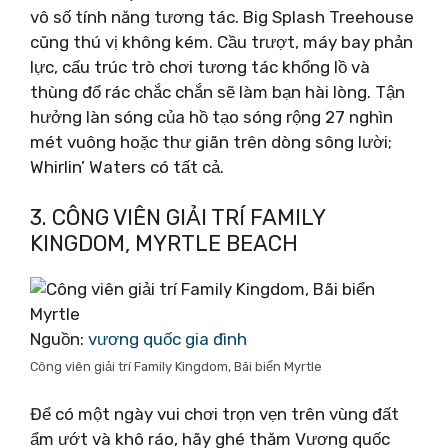
vô số tính năng tương tác. Big Splash Treehouse
cũng thú vị không kém. Cầu trượt, máy bay phản
lực, cấu trúc trò chơi tương tác khổng lồ và
thùng đổ rác chắc chắn sẽ làm bạn hài lòng. Tận
hưởng làn sóng của hồ tạo sóng rộng 27 nghìn
mét vuông hoặc thư giãn trên dòng sông lười;
Whirlin’ Waters có tất cả.
3. CÔNG VIÊN GIẢI TRÍ FAMILY
KINGDOM, MYRTLE BEACH
Nguồn:
vương quốc gia đình
Công viên giải trí Family Kingdom, Bãi biển Myrtle
Để có một ngày vui chơi trọn vẹn trên vùng đất
ẩm ướt và khô ráo, hãy ghé thăm Vương quốc