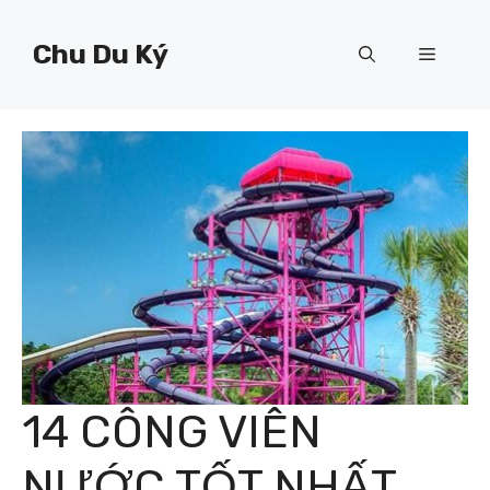
Chuyển
đến
Chu Du Ký
Menu
nội
dung
14 CÔNG VIÊN
NƯỚC TỐT NHẤT