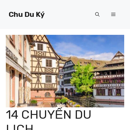
Chuyển
đến
Chu Du Ký
Menu
nội
dung
14 CHUYẾN DU
LỊCH