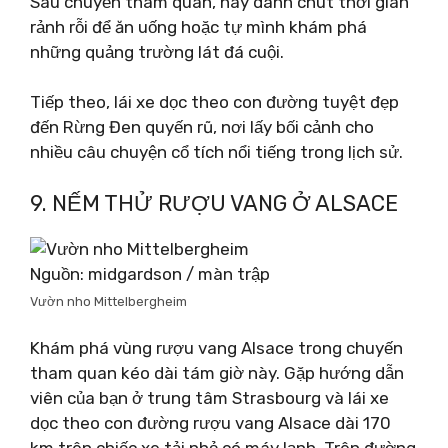
Sau chuyến tham quan, hãy dành chút thời gian
rảnh rỗi để ăn uống hoặc tự mình khám phá
những quảng trường lát đá cuội.
Tiếp theo, lái xe dọc theo con đường tuyệt đẹp
đến Rừng Đen quyến rũ, nơi lấy bối cảnh cho
nhiều câu chuyện cổ tích nổi tiếng trong lịch sử.
9. NẾM THỬ RƯỢU VANG Ở ALSACE
Nguồn: midgardson / màn trập
Vườn nho Mittelbergheim
Khám phá vùng rượu vang Alsace trong chuyến
tham quan kéo dài tám giờ này. Gặp hướng dẫn
viên của bạn ở trung tâm Strasbourg và lái xe
dọc theo con đường rượu vang Alsace dài 170