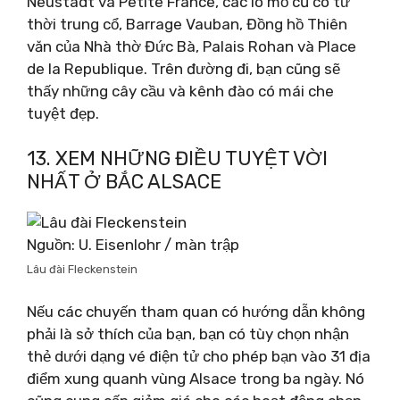
Neustadt và Petite France, các lò mổ cũ có từ
thời trung cổ, Barrage Vauban, Đồng hồ Thiên
văn của Nhà thờ Đức Bà, Palais Rohan và Place
de la Republique. Trên đường đi, bạn cũng sẽ
thấy những cây cầu và kênh đào có mái che
tuyệt đẹp.
13. XEM NHỮNG ĐIỀU TUYỆT VỜI
NHẤT Ở BẮC ALSACE
Nguồn: U. Eisenlohr / màn trập
Lâu đài Fleckenstein
Nếu các chuyến tham quan có hướng dẫn không
phải là sở thích của bạn, bạn có tùy chọn nhận
thẻ dưới dạng vé điện tử cho phép bạn vào 31 địa
điểm xung quanh vùng Alsace trong ba ngày. Nó