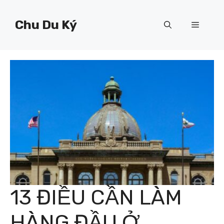
Chuyển
đến
Chu Du Ký
Menu
nội
dung
13 ĐIỀU CẦN LÀM
HÀNG ĐẦU Ở