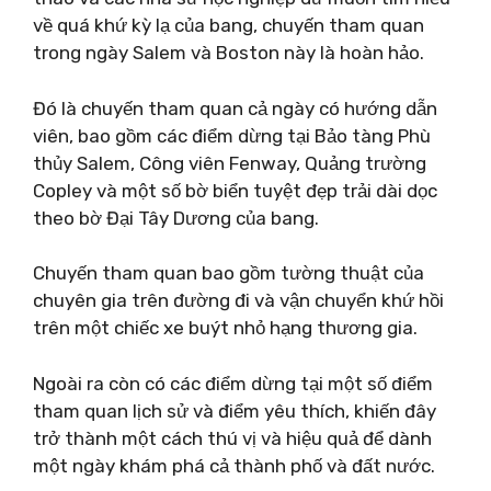
về quá khứ kỳ lạ của bang, chuyến tham quan
trong ngày Salem và Boston này là hoàn hảo.
Đó là chuyến tham quan cả ngày có hướng dẫn
viên, bao gồm các điểm dừng tại Bảo tàng Phù
thủy Salem, Công viên Fenway, Quảng trường
Copley và một số bờ biển tuyệt đẹp trải dài dọc
theo bờ Đại Tây Dương của bang.
Chuyến tham quan bao gồm tường thuật của
chuyên gia trên đường đi và vận chuyển khứ hồi
trên một chiếc xe buýt nhỏ hạng thương gia.
Ngoài ra còn có các điểm dừng tại một số điểm
tham quan lịch sử và điểm yêu thích, khiến đây
trở thành một cách thú vị và hiệu quả để dành
một ngày khám phá cả thành phố và đất nước.