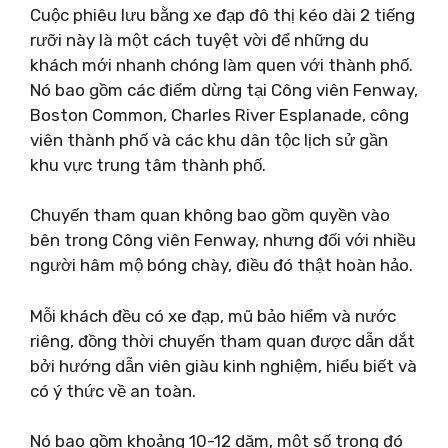
Cuộc phiêu lưu bằng xe đạp đô thị kéo dài 2 tiếng
rưỡi này là một cách tuyệt vời để những du
khách mới nhanh chóng làm quen với thành phố.
Nó bao gồm các điểm dừng tại Công viên Fenway,
Boston Common, Charles River Esplanade, công
viên thành phố và các khu dân tộc lịch sử gần
khu vực trung tâm thành phố.
Chuyến tham quan không bao gồm quyền vào
bên trong Công viên Fenway, nhưng đối với nhiều
người hâm mộ bóng chày, điều đó thật hoàn hảo.
Mỗi khách đều có xe đạp, mũ bảo hiểm và nước
riêng, đồng thời chuyến tham quan được dẫn dắt
bởi hướng dẫn viên giàu kinh nghiệm, hiểu biết và
có ý thức về an toàn.
Nó bao gồm khoảng 10-12 dặm, một số trong đó