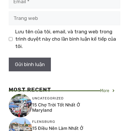
Trang
web
Lưu tên của tôi, email, và trang web trong
trình duyệt này cho lần bình luận kế tiếp của
tôi.
MOST RECENT
More
UNCATEGORIZED
15 Chợ Trời Tốt Nhất Ở
Maryland
FLENSBURG
15 Điều Nên Làm Nhất Ở