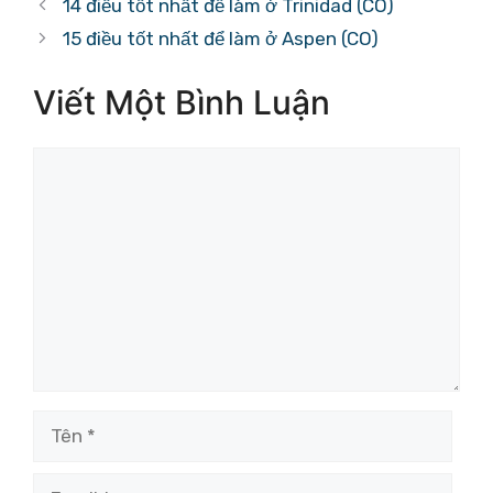
14 điều tốt nhất để làm ở Trinidad (CO)
15 điều tốt nhất để làm ở Aspen (CO)
Viết Một Bình Luận
Bình
luận
Tên
Email