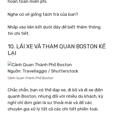
hoàn toàn miễn phí.
Nghe có vẻ giống tách trà của bạn?
Nhấp vào liên kết dưới đây để biết thêm thông
tin chi tiết.
10. LÁI XE VÀ THAM QUAN BOSTON KỂ
LẠI
Nguồn: Travellaggio / Shutterstock
Cảnh Quan Thành Phố Boston
Chắc chắn, bạn có thể đạp xe, đi bộ và đi xe điện
quanh Boston, nhưng đối với nhiều du khách, kỳ
nghỉ chỉ đơn giản là sự thoải mái và để các
chuyên gia xử lý tất cả các chi tiết phiền toái.