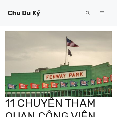
Chuyển
đến
Chu Du Ký
Menu
nội
dung
11 CHUYẾN THAM
QUAN CÔNG VIÊN