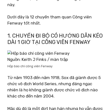
này.
Dưới đây là 12 chuyến tham quan Công viên
Fenway tốt nhất.
1. CHUYẾN ĐI BỘ CÓ HƯỚNG DẪN KÉO
DÀI 1 GIỜ TẠI CÔNG VIÊN FENWAY
Nguồn: Keith J Finks / màn trập
Hộp báo chí công viên Fenway
Từ năm 1903 đến năm 1918, Sox đã giành được 5
chức vô địch World Series, nhưng đáng ngạc
nhiên là họ không giành được chức vô địch nào
khác cho đến năm 2004.
Mặc dù đó là một đợt hạn hán nhưng họ vẫn được