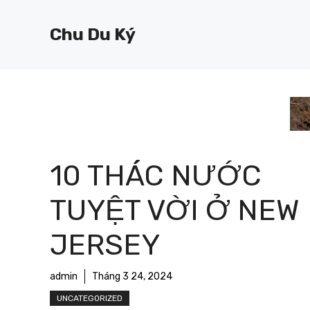
Chuyển
đến
Chu Du Ký
nội
dung
10 THÁC NƯỚC
TUYỆT VỜI Ở NEW
JERSEY
admin
Tháng 3 24, 2024
UNCATEGORIZED