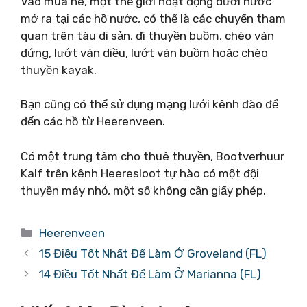
Vào mùa hè, một thế giới hoạt động dưới nước
mở ra tại các hồ nước, có thể là các chuyến tham
quan trên tàu di sản, đi thuyền buồm, chèo ván
đứng, lướt ván diều, lướt ván buồm hoặc chèo
thuyền kayak.
Bạn cũng có thể sử dụng mạng lưới kênh đào để
đến các hồ từ Heerenveen.
Có một trung tâm cho thuê thuyền, Bootverhuur
Kalf trên kênh Heeresloot tự hào có một đội
thuyền máy nhỏ, một số không cần giấy phép.
Danh
Heerenveen
mục
15 Điều Tốt Nhất Để Làm Ở Groveland (FL)
14 Điều Tốt Nhất Để Làm Ở Marianna (FL)