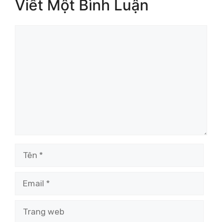
Viết Một Bình Luận
Bình
luận
Tên
Email
Trang
web