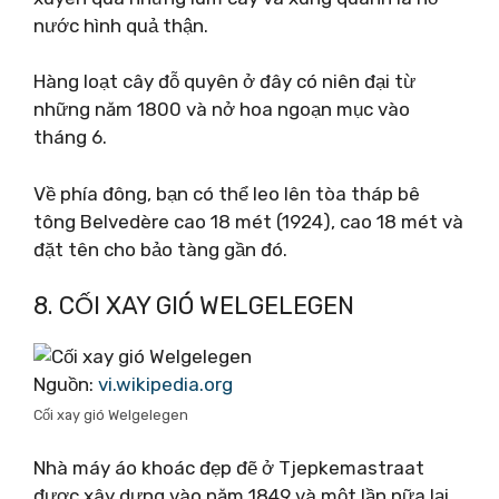
nước hình quả thận.
Hàng loạt cây đỗ quyên ở đây có niên đại từ
những năm 1800 và nở hoa ngoạn mục vào
tháng 6.
Về phía đông, bạn có thể leo lên tòa tháp bê
tông Belvedère cao 18 mét (1924), cao 18 mét và
đặt tên cho bảo tàng gần đó.
8. CỐI XAY GIÓ WELGELEGEN
Nguồn:
vi.wikipedia.org
Cối xay gió Welgelegen
Nhà máy áo khoác đẹp đẽ ở Tjepkemastraat
được xây dựng vào năm 1849 và một lần nữa lại