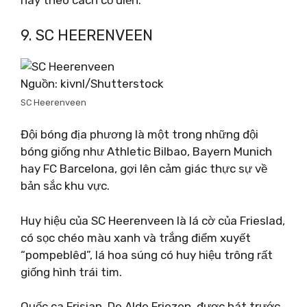
này theo cách cổ điển.
9. SC HEERENVEEN
Nguồn: kivnl/Shutterstock
SC Heerenveen
Đội bóng địa phương là một trong những đội
bóng giống như Athletic Bilbao, Bayern Munich
hay FC Barcelona, ​​​​gợi lên cảm giác thực sự về
bản sắc khu vực.
Huy hiệu của SC Heerenveen là lá cờ của Frieslad,
có sọc chéo màu xanh và trắng điểm xuyết
“pompeblêd”, lá hoa súng có huy hiệu trông rất
giống hình trái tim.
Quốc ca Frisian, De Alde Friezen, được hát trước