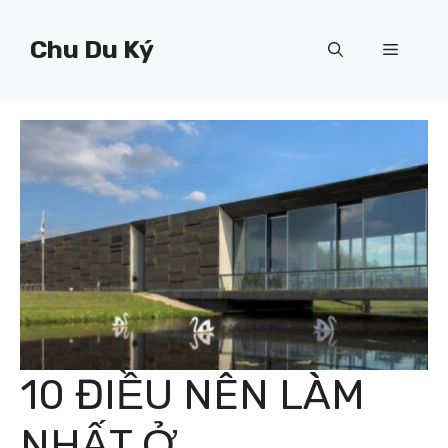
Chuyển
đến
Chu Du Ký
Menu
nội
dung
10 ĐIỀU NÊN LÀM
NHẤT Ở