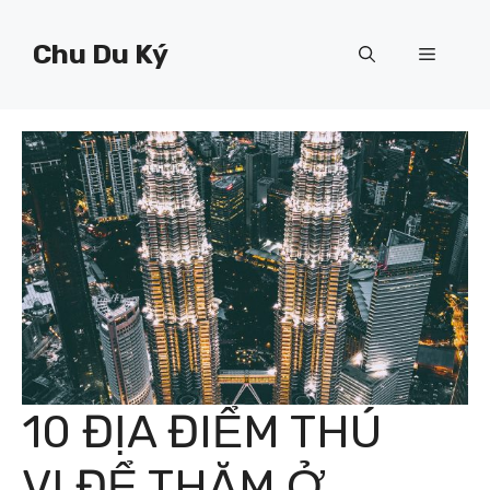
Chuyển
đến
Chu Du Ký
Menu
nội
dung
10 ĐỊA ĐIỂM THÚ
VỊ ĐỂ THĂM Ở