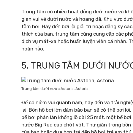
Trung tâm có nhiều hoạt động dưới nước và khô
gian vui vẻ dưới nước và hoang dã. Khu vực dướ
tắm hơi. Hãy đến bơi lội giải trí hoặc đăng ký c
thích của bạn, trung tâm cũng cung cấp các phò
dịch vụ mát-xa hoặc huấn luyện viên cá nhân. T
hoàn hảo.
5. TRUNG TÂM DƯỚI NƯỚC
Trung tâm dưới nước Astoria, Astoria
Để có niềm vui quanh năm, hãy đến và trải ngh
lại. Bốn hồ bơi lớn đảm bảo bạn sẽ có thể bơi lộ
bể bơi phân làn khổng lồ dài 25 mét, một bể bơi 
nước Big Red cao chót vót. Thư giãn trong bồn 
của bạn hoặc đưa bọn trẻ đến hồ bơi trẻ em thú 