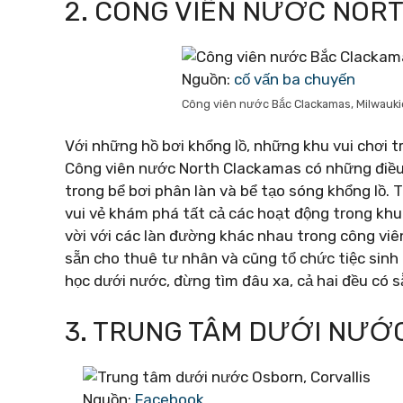
2. CÔNG VIÊN NƯỚC NOR
Nguồn:
cố vấn ba chuyến
Công viên nước Bắc Clackamas, Milwauki
Với những hồ bơi khổng lồ, những khu vui chơi 
Công viên nước North Clackamas có những điều 
trong bể bơi phân làn và bể tạo sóng khổng lồ.
vui vẻ khám phá tất cả các hoạt động trong khu
vời với các làn đường khác nhau trong công viê
sẵn cho thuê tư nhân và cũng tổ chức tiệc sinh 
học dưới nước, đừng tìm đâu xa, cả hai đều có s
3. TRUNG TÂM DƯỚI NƯỚ
Nguồn:
Facebook