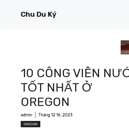
Chuyển
đến
Chu Du Ký
nội
dung
10 CÔNG VIÊN NƯ
TỐT NHẤT Ở
OREGON
admin
Tháng 12 16, 2023
OREGON