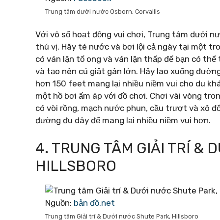
Trung tâm dưới nước Osborn, Corvallis
Với vô số hoạt động vui chơi, Trung tâm dưới n
thú vị. Hãy té nước và bơi lội cả ngày tại một t
có ván lặn tổ ong và ván lặn thấp để bạn có thể
và tạo nên cú giật gân lớn. Hãy lao xuống đườn
hơn 150 feet mang lại nhiều niềm vui cho du kh
một hồ bơi ấm áp với đồ chơi. Chơi vài vòng tro
có vòi rồng, mạch nước phun, cầu trượt và xô đ
đường đu dây để mang lại nhiều niềm vui hơn.
4. TRUNG TÂM GIẢI TRÍ &
HILLSBORO
Nguồn:
bản đồ.net
Trung tâm Giải trí & Dưới nước Shute Park, Hillsboro