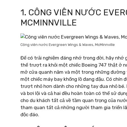
1. CÔNG VIÊN NƯỚC EVER
MCMINNVILLE
Công viên nước Evergreen Wings & Waves, McMinnville
Để có trải nghiệm đáng nhớ trong đời, hãy nhớ
thể trượt ra khỏi một chiếc Boeing 747 thật ở n
mở cửa quanh năm và một trong những đường tr
một chiếc máy bay khổng lồ đang đậu. Có chín 
trượt nhỏ hơn dành cho những tay đua nhỏ bé. Hồ
và bơi lội và cả hai đều hoàn toàn có thể sử d
cho du khách tất cả về tầm quan trọng của nước
tham quan tất cả những người tham gia triển l
độc đáo.