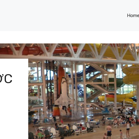
Hom
ỚC