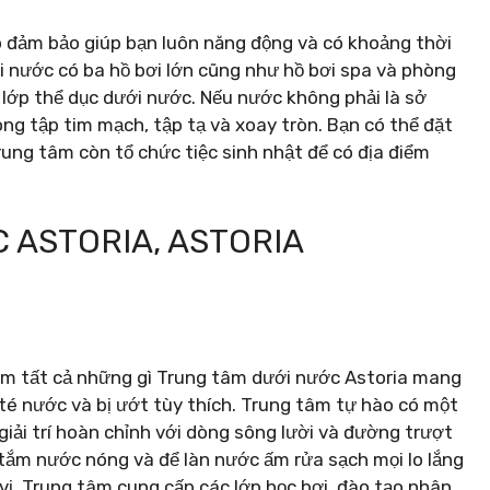
 đảm bảo giúp bạn luôn năng động và có khoảng thời
i nước có ba hồ bơi lớn cũng như hồ bơi spa và phòng
ác lớp thể dục dưới nước. Nếu nước không phải là sở
ng tập tim mạch, tập tạ và xoay tròn. Bạn có thể đặt
rung tâm còn tổ chức tiệc sinh nhật để có địa điểm
 ASTORIA, ASTORIA
iệm tất cả những gì Trung tâm dưới nước Astoria mang
i, té nước và bị ướt tùy thích. Trung tâm tự hào có một
giải trí hoàn chỉnh với dòng sông lười và đường trượt
tắm nước nóng và để làn nước ấm rửa sạch mọi lo lắng
vị. Trung tâm cung cấp các lớp học bơi, đào tạo nhân