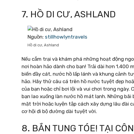
7. HỒ DI CƯ, ASHLAND
Nguồn:
stillhowlyntravels
Hồ di cư, Ashland
Nếu cắm trại và khám phá những hoạt động ngoài 
nơi hoàn hảo dành cho bạn! Trải dài hơn 1.400 m
biển đầy cát, nước hồ lấp lánh và khung cảnh t
hảo. Hãy thử câu cá trên hồ nước tuyệt đẹp ho
của bạn hoặc chỉ bơi lội và vui chơi trong ngày
bạn lao xuống làn nước hồ mát lạnh. Những bãi 
mặt trời hoặc luyện tập cách xây dựng lâu đài c
cơ hội đi bộ đường dài tuyệt vời.
8. BẮN TUNG TÓE! TẠI CÔN