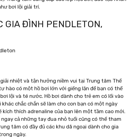
 bơi lội giải trí.
 GIA ĐÌNH PENDLETON,
giải nhiệt và tận hưởng niềm vui tại Trung tâm Thể
ự hào có một hồ bơi lớn với giếng lặn để bạn có thể
ơi lội và té nước. Hồ bơi dành cho trẻ em có lối vào
i khác chắc chắn sẽ làm cho con bạn có một ngày
ẽ kích thích adrenaline của bạn lên một tầm cao mới.
 ngay cả những tay đua nhỏ tuổi cũng có thể tham
Trung tâm có đầy đủ các khu dã ngoại dành cho gia
trong ngày.