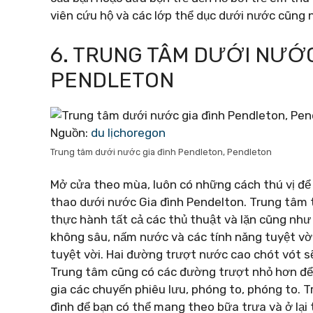
viên cứu hộ và các lớp thể dục dưới nước cũng như
6. TRUNG TÂM DƯỚI NƯỚC
PENDLETON
Nguồn:
du lịchoregon
Trung tâm dưới nước gia đình Pendleton, Pendleton
Mở cửa theo mùa, luôn có những cách thú vị để 
thao dưới nước Gia đình Pendelton. Trung tâm t
thực hành tất cả các thủ thuật và lặn cũng như b
không sâu, nấm nước và các tính năng tuyệt vờ
tuyệt vời. Hai đường trượt nước cao chót vót s
Trung tâm cũng có các đường trượt nhỏ hơn để
gia các chuyến phiêu lưu, phóng to, phóng to. 
đình để bạn có thể mang theo bữa trưa và ở lại 