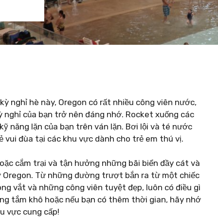
kỳ nghỉ hè này, Oregon có rất nhiều công viên nước,
kỳ nghỉ của bạn trở nên đáng nhớ. Rocket xuống các
ỹ năng lặn của bạn trên ván lặn. Bơi lội và té nước
 vui đùa tại các khu vực dành cho trẻ em thú vị.
ặc cắm trại và tận hưởng những bãi biển đầy cát và
 ở Oregon. Từ những đường trượt bắn ra từ một chiếc
g vắt và những công viên tuyệt đẹp, luôn có điều gì
àng tắm khô hoặc nếu bạn có thêm thời gian, hãy nhớ
hu vực cung cấp!