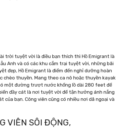
trời tuyệt vời là điều bạn thích thì Hồ Emigrant là
ẫu Anh và có các khu cắm trại tuyệt vời, những bãi
uyệt đẹp, Hồ Emigrant là điểm đến nghỉ dưỡng hoàn
ặc chèo thuyền. Mang theo ca nô hoặc thuyền kayak
. Có một đường trượt nước khổng lồ dài 280 feet để
biển đầy cát là nơi tuyệt vời để tận hưởng ánh nắng
át của bạn. Công viên cũng có nhiều nơi dã ngoại và
G VIÊN SÔI ĐỘNG,