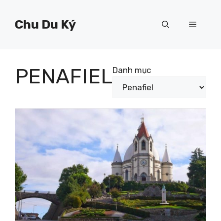
Chuyển
đến
Chu Du Ký
Menu
nội
dung
PENAFIEL
Danh mục