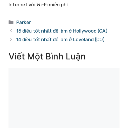
Internet với Wi-Fi miễn phí.
Danh
Parker
mục
15 điều tốt nhất để làm ở Hollywood (CA)
14 điều tốt nhất để làm ở Loveland (CO)
Viết Một Bình Luận
Bình
luận