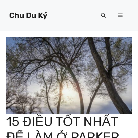
Chuyển
đến
Chu Du Ký
Menu
nội
dung
15 ĐIỀU TỐT NHẤT
ĐỂ LÀM Ở PARKER