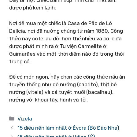
Đây là một chiếc bánh xốp hình chữ nhật ẩm,
được phủ kem lạnh.
Nơi để mua một chiếc là Casa de Pão de Ló
Delícia, nơi đã nướng chúng từ năm 1880. Công
thức này có lẽ lâu đời hơn thế nhiều và có lẽ đã
được phát minh ra ở Tu viện Carmelite ở
Guimarães vào một thời điểm nào đó trong thời
trung cổ.
Để có món ngon, hãy chọn các công thức nấu ăn
truyền thống như dê nướng (cabrito), thịt bê
nướng (vitela) và cá tuyết muối (bacalhau),
nướng với khoai tây, hành và tỏi.
Danh
Vizela
mục
15 điều nên làm nhất ở Évora (Bồ Đào Nha)