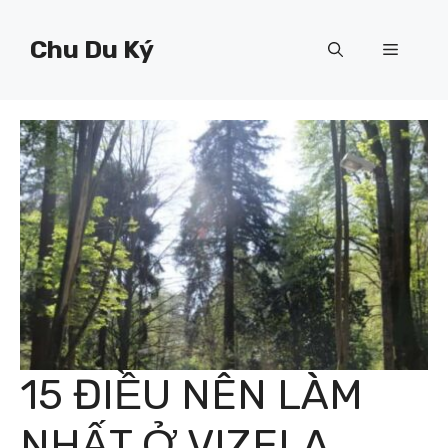
Chuyển
đến
Chu Du Ký
Menu
nội
dung
15 ĐIỀU NÊN LÀM
NHẤT Ở VIZELA