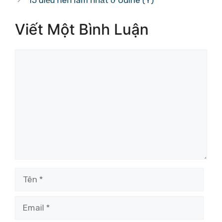
15 điều nên làm nhất ở Udine (Ý)
Viết Một Bình Luận
Bình
luận
Tên
Email