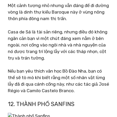
Một cảnh tượng nhỏ nhưng vẫn đáng để đi đường
vòng là dinh thự kiểu Baroque này ở vùng nông
thôn phía đông nam thị trấn.
Casa de Sá là tài sản riêng, nhưng điều đó không
ngăn cản bạn vì một chút đáng xem nằm ở bên
ngoài, nơi cổng vào ngôi nhà và nhà nguyện của
nó được trang trí lộng lẫy với các tháp nhọn, cột
trụ và trán tường.
Nếu bạn yêu thích văn học Bồ Đào Nha, bạn có
thể sẽ tò mò khi biết rằng một số nhân vật lừng
lẫy đã đi qua cánh cổng này, như các tác giả José
Régio và Camilo Castelo Branco.
12. THÀNH PHỐ SANFINS