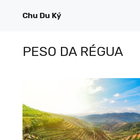
Chuyển
đến
Chu Du Ký
nội
dung
PESO DA RÉGUA