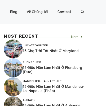
e
Blog
Về Chúng tôi
Contact
MOST RECENT
More
UNCATEGORIZED
15 Chợ Trời Tốt Nhất Ở Maryland
FLENSBURG
15 Điều Nên Làm Nhất Ở Flensburg
(Đức)
MANDELIEU-LA-NAPOULE
15 Điều Nên Làm Nhất Ở Mandelieu-
La-Napoule (Pháp)
AUBAGNE
15 Điều Nên Làm Nhất Ở Aubagne