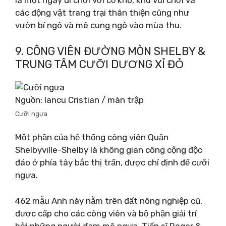
là một ngày đi chơi với cỏ khô, khu vui chơi và
các động vật trang trại thân thiện cũng như
vườn bí ngô và mê cung ngô vào mùa thu.
9. CÔNG VIÊN ĐƯỜNG MÒN SHELBY &
TRUNG TÂM CƯỠI DƯƠNG XỈ ĐỎ
Nguồn: Iancu Cristian / màn trập
Cưỡi ngựa
Một phần của hệ thống công viên Quận
Shelbyville-Shelby là không gian công cộng độc
đáo ở phía tây bắc thị trấn, được chỉ định để cưỡi
ngựa.
462 mẫu Anh này nằm trên đất nông nghiệp cũ,
được cấp cho các công viên và bộ phận giải trí
bởi những người đam mê ngựa, Tiến sĩ Roger &