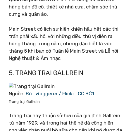
hàng bán đồ cổ, thiết kế nhà cửa, chăm sóc thú
cưng và quần áo.
Main Street có lịch sự kiện khiến hầu hết các thị
trấn phải xấu hổ, với những điều thú vị diễn ra
hàng tháng trong năm, nhưng đặc biệt là vào
tháng 5 khi bạn có Tuần lễ Main Street và Lễ hội
Nghệ thuật & Âm nhạc
5. TRANG TRẠI GALLREIN
Nguồn:
Bút Waggerer / Flickr
|
CC BỞI
Trang trại Gallrein
Trang trại này thuộc sở hữu của gia đình Gallrein
từ năm 1929, và trong hai thế hệ đã cống hiến
cho việc chăn nuôi bò sữa cho đến khi nó được đa