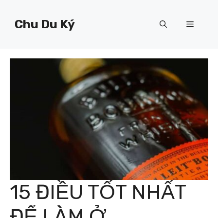
Chuyển
đến
Chu Du Ký
Menu
nội
dung
15 ĐIỀU TỐT NHẤT
ĐỂ LÀM Ở