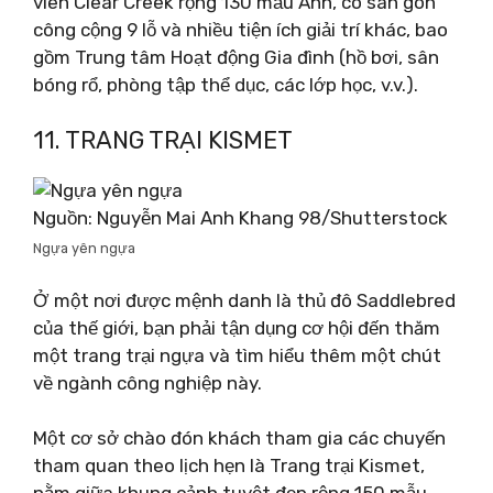
viên Clear Creek rộng 130 mẫu Anh, có sân gôn
công cộng 9 lỗ và nhiều tiện ích giải trí khác, bao
gồm Trung tâm Hoạt động Gia đình (hồ bơi, sân
bóng rổ, phòng tập thể dục, các lớp học, v.v.).
11. TRANG TRẠI KISMET
Nguồn: Nguyễn Mai Anh Khang 98/Shutterstock
Ngựa yên ngựa
Ở một nơi được mệnh danh là thủ đô Saddlebred
của thế giới, bạn phải tận dụng cơ hội đến thăm
một trang trại ngựa và tìm hiểu thêm một chút
về ngành công nghiệp này.
Một cơ sở chào đón khách tham gia các chuyến
tham quan theo lịch hẹn là Trang trại Kismet,