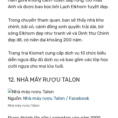
nằm giữa khung cảnh tuyệt đẹp rộng 150 mẫu
Anh và được bao bọc bởi Lạch Elkhorn tuyệt đẹp.
Trong chuyến tham quan, bạn sẽ thấy nhà kho
chính, bãi cỏ, cánh đồng sinh quyển trải dài, bờ
sông Elkhorn đẹp như tranh vẽ và Dinh thự Chính
đẹp đẽ, có niên đại khoảng 200 năm.
Trang trại Kismet cung cấp dịch vụ tổ chức biểu
diễn ngựa đầy đủ dịch vụ và bao gồm các lớp học
cưỡi ngựa cho mọi lứa tuổi.
12. NHÀ MÁY RƯỢU TALON
Nguồn:
Nhà máy rượu Talon / Facebook
Nhà máy rượu Talon
Được thành lập gần Lexington vào năm 1999,