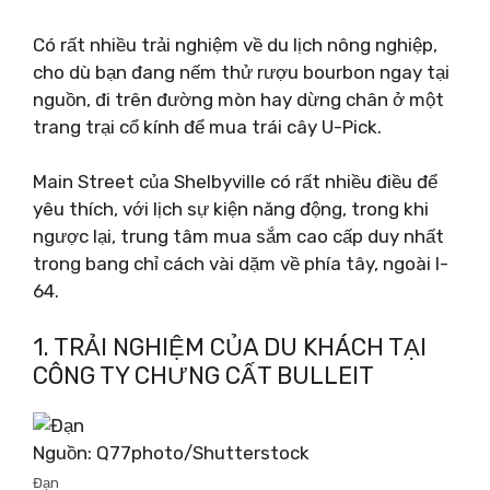
Có rất nhiều trải nghiệm về du lịch nông nghiệp,
cho dù bạn đang nếm thử rượu bourbon ngay tại
nguồn, đi trên đường mòn hay dừng chân ở một
trang trại cổ kính để mua trái cây U-Pick.
Main Street của Shelbyville có rất nhiều điều để
yêu thích, với lịch sự kiện năng động, trong khi
ngược lại, trung tâm mua sắm cao cấp duy nhất
trong bang chỉ cách vài dặm về phía tây, ngoài I-
64.
1. TRẢI NGHIỆM CỦA DU KHÁCH TẠI
CÔNG TY CHƯNG CẤT BULLEIT
Nguồn: Q77photo/Shutterstock
Đạn