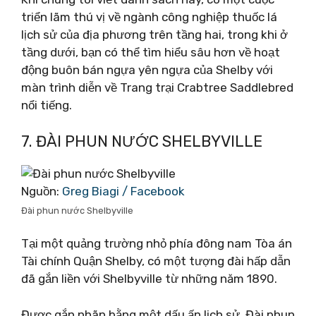
triển lãm thú vị về ngành công nghiệp thuốc lá
lịch sử của địa phương trên tầng hai, trong khi ở
tầng dưới, bạn có thể tìm hiểu sâu hơn về hoạt
động buôn bán ngựa yên ngựa của Shelby với
màn trình diễn về Trang trại Crabtree Saddlebred
nổi tiếng.
7. ĐÀI PHUN NƯỚC SHELBYVILLE
Nguồn:
Greg Biagi / Facebook
Đài phun nước Shelbyville
Tại một quảng trường nhỏ phía đông nam Tòa án
Tài chính Quận Shelby, có một tượng đài hấp dẫn
đã gắn liền với Shelbyville từ những năm 1890.
Được gắn nhãn bằng một dấu ấn lịch sử, Đài phun