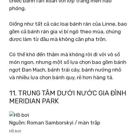
chiếc bánh rán xoắn với lớp tráng men hào
phóng.
Giống như tất cả các loại bánh rán của Linne, bao
gồm cả bánh rán gia vị bí ngô theo mùa, chúng
được làm từ đầu mà không cần pha trộn.
Có thể khó đến thăm mà không rời đi với vô số
món ngon, nhưng một số lựa chọn bao gồm bánh
ngọt Đan Mạch, bánh trái cây, bánh nướng nhỏ
và nhiều lựa chọn bánh quy, rẻ hơn hàng tá.
11. TRUNG TÂM DƯỚI NƯỚC GIA ĐÌNH
MERIDIAN PARK
Nguồn: Roman Samborskyi / màn trập
Hồ bơi