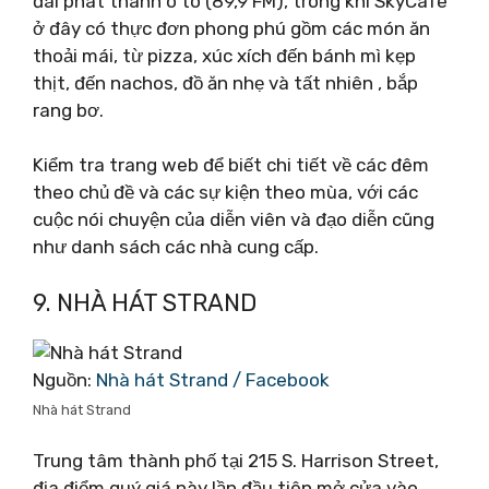
đài phát thanh ô tô (89,9 FM), trong khi SkyCafe
ở đây có thực đơn phong phú gồm các món ăn
thoải mái, từ pizza, xúc xích đến bánh mì kẹp
thịt, đến nachos, đồ ăn nhẹ và tất nhiên , bắp
rang bơ.
Kiểm tra trang web để biết chi tiết về các đêm
theo chủ đề và các sự kiện theo mùa, với các
cuộc nói chuyện của diễn viên và đạo diễn cũng
như danh sách các nhà cung cấp.
9. NHÀ HÁT STRAND
Nguồn:
Nhà hát Strand / Facebook
Nhà hát Strand
Trung tâm thành phố tại 215 S. Harrison Street,
địa điểm quý giá này lần đầu tiên mở cửa vào