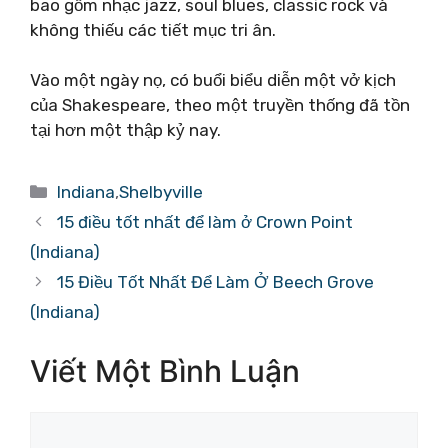
bao gồm nhạc jazz, soul blues, classic rock và
không thiếu các tiết mục tri ân.
Vào một ngày nọ, có buổi biểu diễn một vở kịch
của Shakespeare, theo một truyền thống đã tồn
tại hơn một thập kỷ nay.
Danh
Indiana
,
Shelbyville
mục
15 điều tốt nhất để làm ở Crown Point
(Indiana)
15 Điều Tốt Nhất Để Làm Ở Beech Grove
(Indiana)
Viết Một Bình Luận
Bình
luận