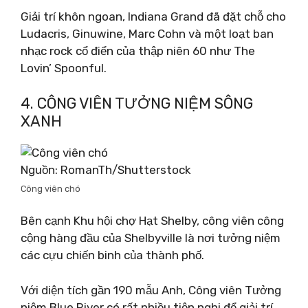
Giải trí khôn ngoan, Indiana Grand đã đặt chỗ cho
Ludacris, Ginuwine, Marc Cohn và một loạt ban
nhạc rock cổ điển của thập niên 60 như The
Lovin’ Spoonful.
4. CÔNG VIÊN TƯỞNG NIỆM SÔNG
XANH
Nguồn: RomanTh/Shutterstock
Công viên chó
Bên cạnh Khu hội chợ Hạt Shelby, công viên công
cộng hàng đầu của Shelbyville là nơi tưởng niệm
các cựu chiến binh của thành phố.
Với diện tích gần 190 mẫu Anh, Công viên Tưởng
niệm Blue River có rất nhiều tiện nghi để giải trí