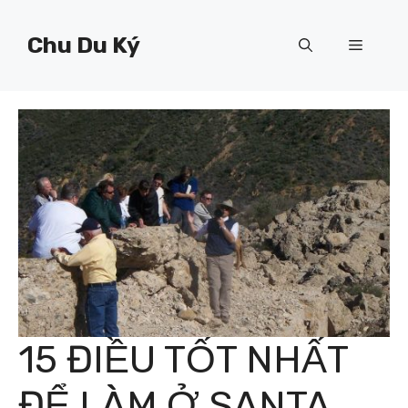
Chuyển
đến
Chu Du Ký
Menu
nội
dung
15 ĐIỀU TỐT NHẤT
ĐỂ LÀM Ở SANTA