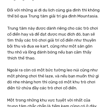
Đối với những ai đi du lịch cùng gia đình thì không
thể bỏ qua Trung tâm giải trí gia đình Mountasia.
Trung tâm này được dành riêng cho các trò chơi
cổ điển hay và để đạt được mục đích đó, bạn sẽ
tìm thấy các trò chơi giải trí cổ điển như thuyền
bội thu và đua xe kart, cũng như một sân gôn
thu nhỏ và lồng đánh bóng nếu bạn cảm thấy
thích thể thao.
Ngoài ra còn có một bức tường leo núi cũng như
một phòng chơi thẻ laze, và nếu bạn muốn thứ gì
đó nhẹ nhàng hơn thì cũng có một khu trò chơi
điện tử chứa đầy các trò chơi cổ điển.
Một trong những khu vực tuyệt vời nhất của
trung tâm chắc chắn là tiệm kem cũng có ở đây,