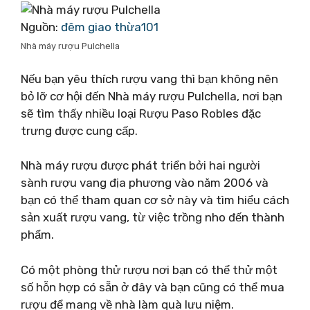
Nguồn:
đêm giao thừa101
Nhà máy rượu Pulchella
Nếu bạn yêu thích rượu vang thì bạn không nên
bỏ lỡ cơ hội đến Nhà máy rượu Pulchella, nơi bạn
sẽ tìm thấy nhiều loại Rượu Paso Robles đặc
trưng được cung cấp.
Nhà máy rượu được phát triển bởi hai người
sành rượu vang địa phương vào năm 2006 và
bạn có thể tham quan cơ sở này và tìm hiểu cách
sản xuất rượu vang, từ việc trồng nho đến thành
phẩm.
Có một phòng thử rượu nơi bạn có thể thử một
số hỗn hợp có sẵn ở đây và bạn cũng có thể mua
rượu để mang về nhà làm quà lưu niệm.