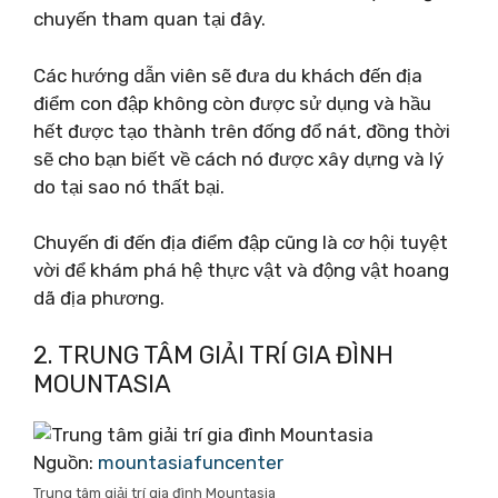
chuyến tham quan tại đây.
Các hướng dẫn viên sẽ đưa du khách đến địa
điểm con đập không còn được sử dụng và hầu
hết được tạo thành trên đống đổ nát, đồng thời
sẽ cho bạn biết về cách nó được xây dựng và lý
do tại sao nó thất bại.
Chuyến đi đến địa điểm đập cũng là cơ hội tuyệt
vời để khám phá hệ thực vật và động vật hoang
dã địa phương.
2. TRUNG TÂM GIẢI TRÍ GIA ĐÌNH
MOUNTASIA
Nguồn:
mountasiafuncenter
Trung tâm giải trí gia đình Mountasia