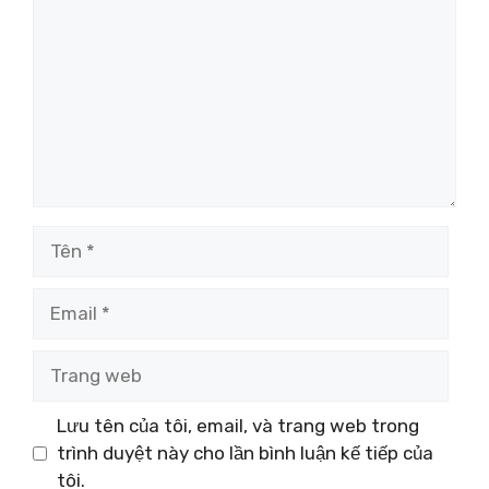
luận
Tên
Email
Trang
web
Lưu tên của tôi, email, và trang web trong
trình duyệt này cho lần bình luận kế tiếp của
tôi.