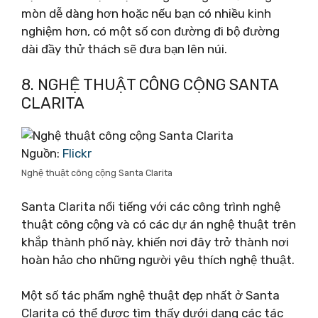
mòn dễ dàng hơn hoặc nếu bạn có nhiều kinh
nghiệm hơn, có một số con đường đi bộ đường
dài đầy thử thách sẽ đưa bạn lên núi.
8. NGHỆ THUẬT CÔNG CỘNG SANTA
CLARITA
Nguồn:
Flickr
Nghệ thuật công cộng Santa Clarita
Santa Clarita nổi tiếng với các công trình nghệ
thuật công cộng và có các dự án nghệ thuật trên
khắp thành phố này, khiến nơi đây trở thành nơi
hoàn hảo cho những người yêu thích nghệ thuật.
Một số tác phẩm nghệ thuật đẹp nhất ở Santa
Clarita có thể được tìm thấy dưới dạng các tác