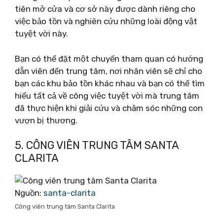
tiên mở cửa và cơ sở này được dành riêng cho
việc bảo tồn và nghiên cứu những loài động vật
tuyệt vời này.
Bạn có thể đặt một chuyến tham quan có hướng
dẫn viên đến trung tâm, nơi nhân viên sẽ chỉ cho
bạn các khu bảo tồn khác nhau và bạn có thể tìm
hiểu tất cả về công việc tuyệt vời mà trung tâm
đã thực hiện khi giải cứu và chăm sóc những con
vượn bị thương.
5. CÔNG VIÊN TRUNG TÂM SANTA
CLARITA
Nguồn:
santa-clarita
Công viên trung tâm Santa Clarita