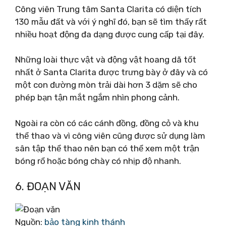
Công viên Trung tâm Santa Clarita có diện tích
130 mẫu đất và với ý nghĩ đó, bạn sẽ tìm thấy rất
nhiều hoạt động đa dạng được cung cấp tại đây.
Những loài thực vật và động vật hoang dã tốt
nhất ở Santa Clarita được trưng bày ở đây và có
một con đường mòn trải dài hơn 3 dặm sẽ cho
phép bạn tận mắt ngắm nhìn phong cảnh.
Ngoài ra còn có các cánh đồng, đồng cỏ và khu
thể thao và vì công viên cũng được sử dụng làm
sân tập thể thao nên bạn có thể xem một trận
bóng rổ hoặc bóng chày có nhịp độ nhanh.
6. ĐOẠN VĂN
Nguồn:
bảo tàng kinh thánh