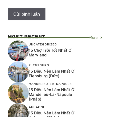
MOST RECENT
More
UNCATEGORIZED
15 Chợ Trời Tốt Nhất Ở
Maryland
FLENSBURG
15 Điều Nên Làm Nhất Ở
Flensburg (Đức)
MANDELIEU-LA-NAPOULE
15 Điều Nên Làm Nhất Ở
Mandelieu-La-Napoule
(Pháp)
AUBAGNE
15 Điều Nên Làm Nhất Ở