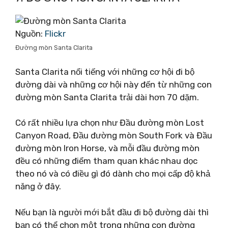
Nguồn:
Flickr
Đường mòn Santa Clarita
Santa Clarita nổi tiếng với những cơ hội đi bộ
đường dài và những cơ hội này đến từ những con
đường mòn Santa Clarita trải dài hơn 70 dặm.
Có rất nhiều lựa chọn như Đầu đường mòn Lost
Canyon Road, Đầu đường mòn South Fork và Đầu
đường mòn Iron Horse, và mỗi đầu đường mòn
đều có những điểm tham quan khác nhau dọc
theo nó và có điều gì đó dành cho mọi cấp độ khả
năng ở đây.
Nếu bạn là người mới bắt đầu đi bộ đường dài thì
bạn có thể chọn một trong những con đường