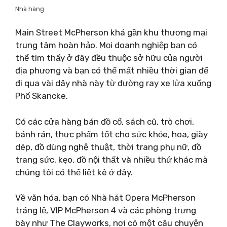
Nhà hàng
Main Street McPherson khá gần khu thương mại
trung tâm hoàn hảo. Mọi doanh nghiệp bạn có
thể tìm thấy ở đây đều thuộc sở hữu của người
địa phương và bạn có thể mất nhiều thời gian để
đi qua vài dãy nhà này từ đường ray xe lửa xuống
Phố Skancke.
Có các cửa hàng bán đồ cổ, sách cũ, trò chơi,
bánh rán, thực phẩm tốt cho sức khỏe, hoa, giày
dép, đồ dùng nghệ thuật, thời trang phụ nữ, đồ
trang sức, kẹo, đồ nội thất và nhiều thứ khác mà
chúng tôi có thể liệt kê ở đây.
Về văn hóa, bạn có Nhà hát Opera McPherson
tráng lệ, VIP McPherson 4 và các phòng trưng
bày như The Clayworks, nơi có một câu chuyện