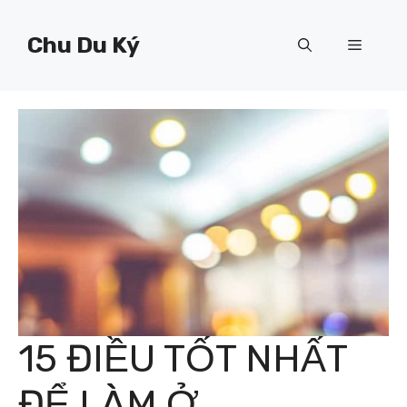
Chuyển
đến
Chu Du Ký
Menu
nội
dung
15 ĐIỀU TỐT NHẤT
ĐỂ LÀM Ở