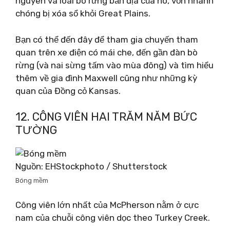
nguyên và loài bò rừng bản địa của nó, vốn nhanh
chóng bị xóa sổ khỏi Great Plains.
Bạn có thể đến đây để tham gia chuyến tham
quan trên xe điện có mái che, đến gần đàn bò
rừng (và nai sừng tấm vào mùa đông) và tìm hiểu
thêm về gia đình Maxwell cũng như những kỳ
quan của Đồng cỏ Kansas.
12. CÔNG VIÊN HAI TRĂM NĂM BỨC
TƯỜNG
Nguồn: EHStockphoto / Shutterstock
Bóng mềm
Công viên lớn nhất của McPherson nằm ở cực
nam của chuỗi công viên dọc theo Turkey Creek.