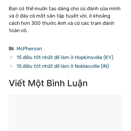
Bạn có thể muốn tạo dáng cho cú đánh của mình
và ở đây có một sân tập tuyệt vời, ở khoảng
cách hơn 300 thước Anh và có các trạm đánh
toàn cỏ.
Danh
McPherson
mục
15 điều tốt nhất để làm ở Hopkinsville (KY)
15 điều tốt nhất để làm ở Noblesville (IN)
Viết Một Bình Luận
Bình
luận