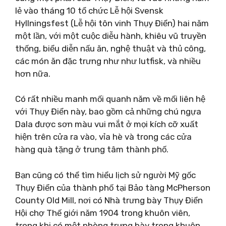
lẻ vào tháng 10 tổ chức Lễ hội Svensk
Hyllningsfest (Lễ hội tôn vinh Thụy Điển) hai năm
một lần, với một cuộc diễu hành, khiêu vũ truyền
thống, biểu diễn nấu ăn, nghệ thuật và thủ công,
các món ăn đặc trưng như như lutfisk, và nhiều
hơn nữa.
Có rất nhiều manh mối quanh năm về mối liên hệ
với Thụy Điển này, bao gồm cả những chú ngựa
Dala được sơn màu vui mắt ở mọi kích cỡ xuất
hiện trên cửa ra vào, vỉa hè và trong các cửa
hàng quà tặng ở trung tâm thành phố.
Bạn cũng có thể tìm hiểu lịch sử người Mỹ gốc
Thụy Điển của thành phố tại Bảo tàng McPherson
County Old Mill, nơi có Nhà trưng bày Thụy Điển
Hội chợ Thế giới năm 1904 trong khuôn viên,
trong khi có một phòng trưng bày trong khuôn