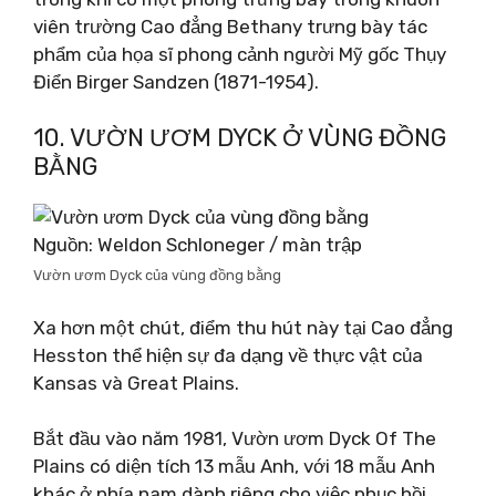
viên trường Cao đẳng Bethany trưng bày tác
phẩm của họa sĩ phong cảnh người Mỹ gốc Thụy
Điển Birger Sandzen (1871-1954).
10. VƯỜN ƯƠM DYCK Ở VÙNG ĐỒNG
BẰNG
Nguồn: Weldon Schloneger / màn trập
Vườn ươm Dyck của vùng đồng bằng
Xa hơn một chút, điểm thu hút này tại Cao đẳng
Hesston thể hiện sự đa dạng về thực vật của
Kansas và Great Plains.
Bắt đầu vào năm 1981, Vườn ươm Dyck Of The
Plains có diện tích 13 mẫu Anh, với 18 mẫu Anh
khác ở phía nam dành riêng cho việc phục hồi