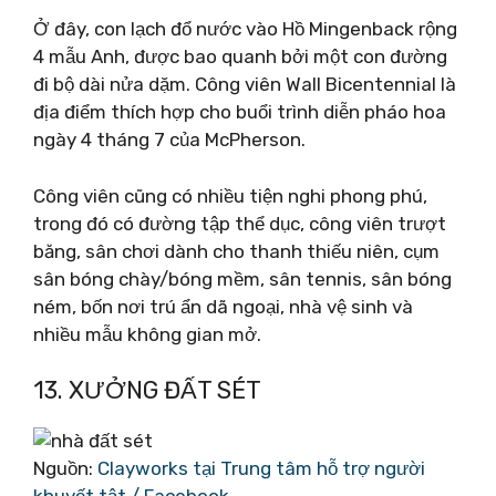
Ở đây, con lạch đổ nước vào Hồ Mingenback rộng
4 mẫu Anh, được bao quanh bởi một con đường
đi bộ dài nửa dặm. Công viên Wall Bicentennial là
địa điểm thích hợp cho buổi trình diễn pháo hoa
ngày 4 tháng 7 của McPherson.
Công viên cũng có nhiều tiện nghi phong phú,
trong đó có đường tập thể dục, công viên trượt
băng, sân chơi dành cho thanh thiếu niên, cụm
sân bóng chày/bóng mềm, sân tennis, sân bóng
ném, bốn nơi trú ẩn dã ngoại, nhà vệ sinh và
nhiều mẫu không gian mở.
13. XƯỞNG ĐẤT SÉT
Nguồn:
Clayworks tại Trung tâm hỗ trợ người