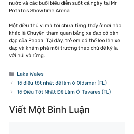
nước và các buổi biểu diễn suốt cả ngày tại Mr.
Potato’s Showtime Arena.
Một điều thú vị mà tôi chưa từng thấy ở nơi nào
khác là Chuyến tham quan bằng xe đạp có bàn
đạp của Peppa. Tại đây, trẻ em có thể leo lên xe
đạp và khám phá môi trường theo chủ đề kỳ lạ
với núi và rừng.
Danh
Lake Wales
mục
15 điều tốt nhất để làm ở Oldsmar (FL)
15 Điều Tốt Nhất Để Làm Ở Tavares (FL)
Viết Một Bình Luận
Bình
luận