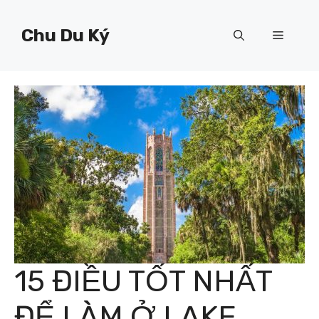
Chuyển
đến
Chu Du Ký
Menu
nội
dung
15 ĐIỀU TỐT NHẤT
ĐỂ LÀM Ở LAKE