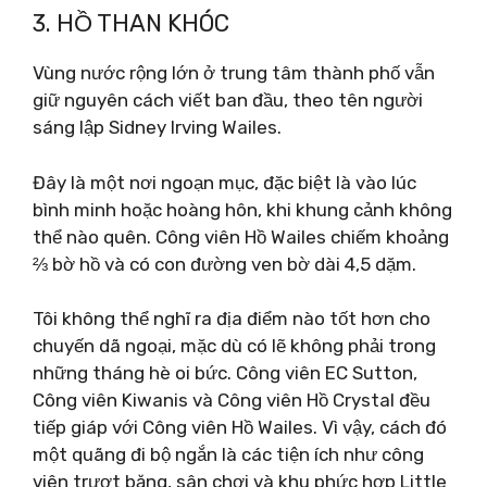
3. HỒ THAN KHÓC
Vùng nước rộng lớn ở trung tâm thành phố vẫn
giữ nguyên cách viết ban đầu, theo tên người
sáng lập Sidney Irving Wailes.
Đây là một nơi ngoạn mục, đặc biệt là vào lúc
bình minh hoặc hoàng hôn, khi khung cảnh không
thể nào quên. Công viên Hồ Wailes chiếm khoảng
⅔ bờ hồ và có con đường ven bờ dài 4,5 dặm.
Tôi không thể nghĩ ra địa điểm nào tốt hơn cho
chuyến dã ngoại, mặc dù có lẽ không phải trong
những tháng hè oi bức. Công viên EC Sutton,
Công viên Kiwanis và Công viên Hồ Crystal đều
tiếp giáp với Công viên Hồ Wailes. Vì vậy, cách đó
một quãng đi bộ ngắn là các tiện ích như công
viên trượt băng, sân chơi và khu phức hợp Little