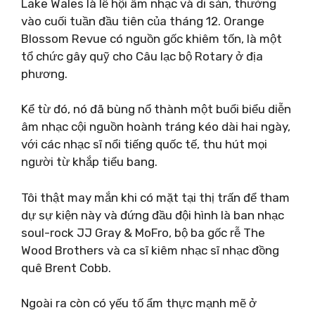
Lake Wales là lễ hội âm nhạc và di sản, thường
vào cuối tuần đầu tiên của tháng 12. Orange
Blossom Revue có nguồn gốc khiêm tốn, là một
tổ chức gây quỹ cho Câu lạc bộ Rotary ở địa
phương.
Kể từ đó, nó đã bùng nổ thành một buổi biểu diễn
âm nhạc cội nguồn hoành tráng kéo dài hai ngày,
với các nhạc sĩ nổi tiếng quốc tế, thu hút mọi
người từ khắp tiểu bang.
Tôi thật may mắn khi có mặt tại thị trấn để tham
dự sự kiện này và đứng đầu đội hình là ban nhạc
soul-rock JJ Gray & MoFro, bộ ba gốc rễ The
Wood Brothers và ca sĩ kiêm nhạc sĩ nhạc đồng
quê Brent Cobb.
Ngoài ra còn có yếu tố ẩm thực mạnh mẽ ở