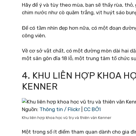
Hãy để ý và tùy theo mùa, bạn sẽ thấy rùa, thỏ, g
chim nước như cò quăm trắng, vịt huýt sáo bụng
Để có tầm nhìn đẹp hơn nữa, có một đoạn đường
công viên.
Về cơ sở vật chất, có một đường mòn dài hai dặ
một sân gôn đĩa 18 lỗ, một trung tâm tổ chức sự
4. KHU LIÊN HỢP KHOA HỌ
KENNER
Nguồn:
Thông tin / Flickr
|
CC BỞI
Khu liên hợp khoa học vũ trụ và thiên văn Kenner
Một trong số ít điểm tham quan dành cho gia đì