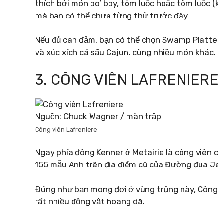
thích bởi món po’ boy, tôm luộc hoặc tôm luộc 
mà bạn có thể chưa từng thử trước đây.
Nếu đủ can đảm, bạn có thể chọn Swamp Platter,
và xúc xích cá sấu Cajun, cùng nhiều món khác.
3. CÔNG VIÊN LAFRENIER
Nguồn: Chuck Wagner / màn trập
Công viên Lafreniere
Ngay phía đông Kenner ở Metairie là công viên c
155 mẫu Anh trên địa điểm cũ của Đường đua J
Đúng như bạn mong đợi ở vùng trũng này, Công 
rất nhiều động vật hoang dã.