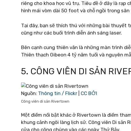
riêng cho khoa học vũ trụ. Tiêu đề ở đây là rạp
hình mái vòm dài 50 foot và chỗ ngồi trong sân 
Tại đây, bạn sẽ thích thú với những bài thuyết t
cũng như các buổi trình diễn ánh sáng laser.
Bên cạnh cung thiên văn là những màn trình diễ
Thiên thạch Gibeon 4 tỷ năm tuổi và nguyên mẫ
5. CÔNG VIÊN DI SẢN RIV
Nguồn:
Thông tin / Flickr
|
CC BỞI
Công viên di sản Rivertown
Một điểm nổi bật khác ở Rivertown là điểm tham
khung cảnh ngôi làng lịch sử. Công viên Di sản
cửa cho công chúng vào các ngày Thứ Bảy.