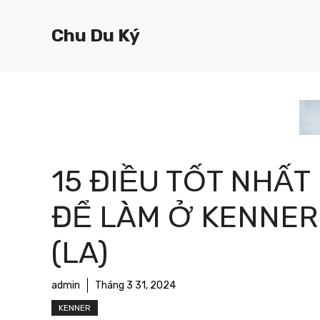
Chuyển
đến
Chu Du Ký
nội
dung
15 ĐIỀU TỐT NHẤT
ĐỂ LÀM Ở KENNER
(LA)
admin
Tháng 3 31, 2024
KENNER