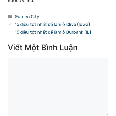
600cc Vi mô.
Danh
Garden City
mục
15 điều tốt nhất để làm ở Clive (Iowa)
15 điều tốt nhất để làm ở Burbank (IL)
Viết Một Bình Luận
Bình
luận