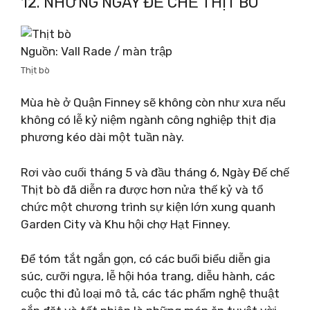
12. NHỮNG NGÀY ĐẾ CHẾ THỊT BÒ
Nguồn: Vall Rade / màn trập
Thịt bò
Mùa hè ở Quận Finney sẽ không còn như xưa nếu
không có lễ kỷ niệm ngành công nghiệp thịt địa
phương kéo dài một tuần này.
Rơi vào cuối tháng 5 và đầu tháng 6, Ngày Đế chế
Thịt bò đã diễn ra được hơn nửa thế kỷ và tổ
chức một chương trình sự kiện lớn xung quanh
Garden City và Khu hội chợ Hạt Finney.
Để tóm tắt ngắn gọn, có các buổi biểu diễn gia
súc, cưỡi ngựa, lễ hội hóa trang, diễu hành, các
cuộc thi đủ loại mô tả, các tác phẩm nghệ thuật