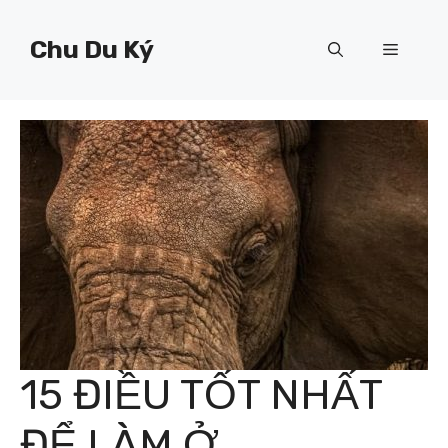
Chuyển
đến
Chu Du Ký
Menu
nội
dung
15 ĐIỀU TỐT NHẤT
ĐỂ LÀM Ở