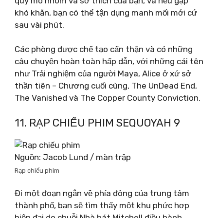
quy mô nhóm và sở thích của bạn, và nếu gặp
khó khăn, bạn có thể tận dụng manh mối mới cứ
sau vài phút.
Các phòng được chế tạo cẩn thận và có những
câu chuyện hoàn toàn hấp dẫn, với những cái tên
như Trải nghiệm của người Maya, Alice ở xứ sở
thần tiên – Chương cuối cùng, The UnDead End,
The Vanished và The Copper County Conviction.
11. RẠP CHIẾU PHIM SEQUOYAH 9
Nguồn: Jacob Lund / màn trập
Rạp chiếu phim
Đi một đoạn ngắn về phía đông của trung tâm
thành phố, bạn sẽ tìm thấy một khu phức hợp
hiện đại do chuỗi Nhà hát Mitchell điều hành.