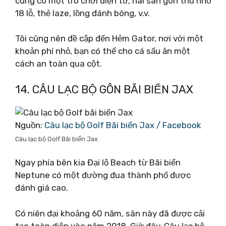
cũng có một trò chơi điện tử, hai sân gôn thu nhỏ
18 lỗ, thẻ laze, lồng đánh bóng, v.v.
Tôi cũng nên đề cập đến Hẻm Gator, nơi với một
khoản phí nhỏ, bạn có thể cho cá sấu ăn một
cách an toàn qua cột.
14. CÂU LẠC BỘ GÔN BÃI BIỂN JAX
Nguồn:
Câu lạc bộ Golf Bãi biển Jax / Facebook
Câu lạc bộ Golf Bãi biển Jax
Ngay phía bên kia Đại lộ Beach từ Bãi biển
Neptune có một đường đua thành phố được
đánh giá cao.
Có niên đại khoảng 60 năm, sân này đã được cải
tạo toàn diện vào năm 2018. Giờ đây, Câu lạc bộ