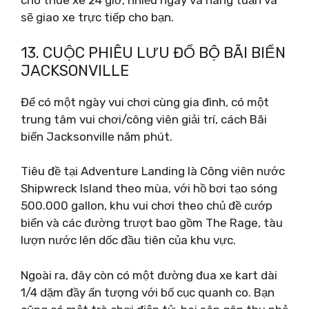
cho thuê xe 24 giờ, nhiều ngày và hàng tuần và
sẽ giao xe trực tiếp cho bạn.
13. CUỘC PHIÊU LƯU ĐỔ BỘ BÃI BIỂN
JACKSONVILLE
Để có một ngày vui chơi cùng gia đình, có một
trung tâm vui chơi/công viên giải trí, cách Bãi
biển Jacksonville năm phút.
Tiêu đề tại Adventure Landing là Công viên nước
Shipwreck Island theo mùa, với hồ bơi tạo sóng
500.000 gallon, khu vui chơi theo chủ đề cướp
biển và các đường trượt bao gồm The Rage, tàu
lượn nước lên dốc đầu tiên của khu vực.
Ngoài ra, đây còn có một đường đua xe kart dài
1/4 dặm đầy ấn tượng với bố cục quanh co. Bạn