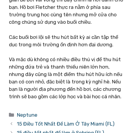
bạn. Hồ bơi Fletcher thực ra nằm ở phía sau
trường trung học cùng tên nhưng mở cửa cho
công chúng sử dụng vào buổi chiều.
Các buổi bơi lội sẽ thu hút bất kỳ ai cần tập thể
dục trong môi trường ổn định hơn đại dương.
Và mặc dù không có nhiều điều thú vị để thu hút
những đứa trẻ và thanh thiếu niên lớn hơn,
nhưng đây cũng là một điểm thu hút hữu ích nếu
bạn có con nhỏ, đặc biệt là trong kỳ nghỉ hè. Nếu
bạn là người địa phương đến hồ bơi, các chương
trình sẽ bao gồm các lớp học và bài học cá nhân.
Danh
Neptune
mục
15 Điều Tốt Nhất Để Làm Ở Tây Miami (FL)
15 điều tốt nhất để làm ở Sebring (FL)