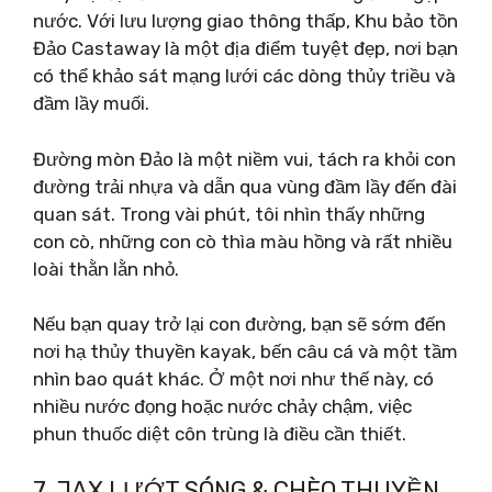
nước. Với lưu lượng giao thông thấp, Khu bảo tồn
Đảo Castaway là một địa điểm tuyệt đẹp, nơi bạn
có thể khảo sát mạng lưới các dòng thủy triều và
đầm lầy muối.
Đường mòn Đảo là một niềm vui, tách ra khỏi con
đường trải nhựa và dẫn qua vùng đầm lầy đến đài
quan sát. Trong vài phút, tôi nhìn thấy những
con cò, những con cò thìa màu hồng và rất nhiều
loài thằn lằn nhỏ.
Nếu bạn quay trở lại con đường, bạn sẽ sớm đến
nơi hạ thủy thuyền kayak, bến câu cá và một tầm
nhìn bao quát khác. Ở một nơi như thế này, có
nhiều nước đọng hoặc nước chảy chậm, việc
phun thuốc diệt côn trùng là điều cần thiết.
7. JAX LƯỚT SÓNG & CHÈO THUYỀN