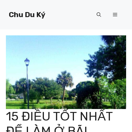
Chuyển
đến
Chu Du Ký
Menu
nội
dung
15 ĐIỀU TỐT NHẤT
ĐỂ LÀM Ở BÃI