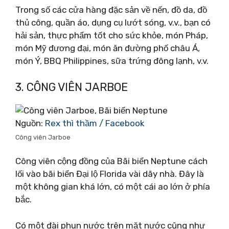
Trong số các cửa hàng đặc sản về nến, đồ da, đồ
thủ công, quần áo, dụng cụ lướt sóng, v.v., bạn có
hải sản, thực phẩm tốt cho sức khỏe, món Pháp,
món Mỹ đương đại, món ăn đường phố châu Á,
món Ý, BBQ Philippines, sữa trứng đông lạnh, v.v.
3. CÔNG VIÊN JARBOE
Nguồn:
Rex thì thầm / Facebook
Công viên Jarboe
Công viên cộng đồng của Bãi biển Neptune cách
lối vào bãi biển Đại lộ Florida vài dãy nhà. Đây là
một không gian khá lớn, có một cái ao lớn ở phía
bắc.
Có một đài phun nước trên mặt nước cũng như