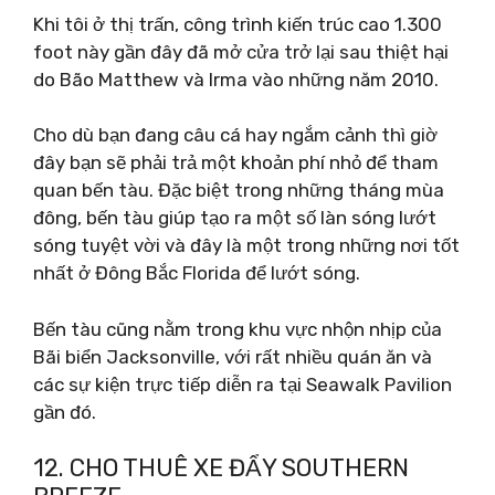
Khi tôi ở thị trấn, công trình kiến ​​trúc cao 1.300
foot này gần đây đã mở cửa trở lại sau thiệt hại
do Bão Matthew và Irma vào những năm 2010.
Cho dù bạn đang câu cá hay ngắm cảnh thì giờ
đây bạn sẽ phải trả một khoản phí nhỏ để tham
quan bến tàu. Đặc biệt trong những tháng mùa
đông, bến tàu giúp tạo ra một số làn sóng lướt
sóng tuyệt vời và đây là một trong những nơi tốt
nhất ở Đông Bắc Florida để lướt sóng.
Bến tàu cũng nằm trong khu vực nhộn nhịp của
Bãi biển Jacksonville, với rất nhiều quán ăn và
các sự kiện trực tiếp diễn ra tại Seawalk Pavilion
gần đó.
12. CHO THUÊ XE ĐẨY SOUTHERN