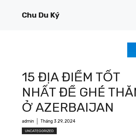
Chuyển
đến
Chu Du Ký
nội
dung
15 ĐỊA ĐIỂM TỐT
NHẤT ĐỂ GHÉ THĂ
Ở AZERBAIJAN
admin
Tháng 3 29, 2024
UNCATEGORIZED