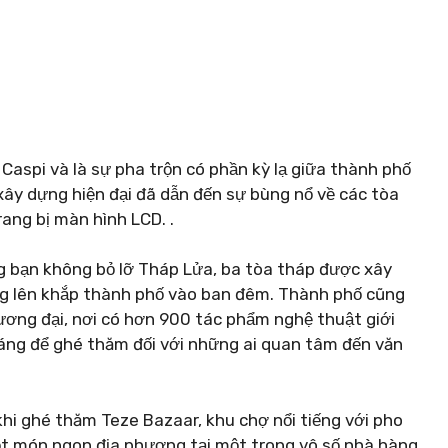
Caspi và là sự pha trộn có phần kỳ lạ giữa thành phố
xây dựng hiện đại đã dẫn đến sự bùng nổ về các tòa
rang bị màn hình LCD. .
g bạn không bỏ lỡ Tháp Lửa, ba tòa tháp được xây
g lên khắp thành phố vào ban đêm. Thành phố cũng
ương đại, nơi có hơn 900 tác phẩm nghệ thuật giới
 đáng để ghé thăm đối với những ai quan tâm đến văn
hi ghé thăm Teze Bazaar, khu chợ nổi tiếng với pho
ột món ngon địa phương tại một trong vô số nhà hàng