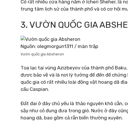
Có rất nhiều cửa hàng nằm ở Icheri Sheher, là 
trung tâm lịch sử của thành phố và có cơ hội m
3. VƯỜN QUỐC GIA ABSH
Nguồn: olegmorgun1311 / màn trập
Vườn quốc gia Absheron
Tọa lạc tại vùng Azizbeyov của thành phố Baku,
được bảo vệ và là nơi lý tưởng để đến để chứng 
quốc gia có rất nhiều loài động vật hoang dã đị
cẩu Caspian.
Đất đai ở đây chủ yếu là thảo nguyên khô cằn,
sậy như cỏ đung đưa trong gió. Nước ở đây cũng
hoang dã, bao gồm cả rắn biển thường xuyên.