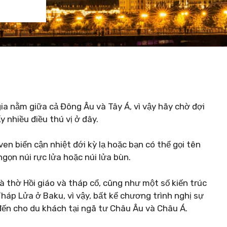
ia nằm giữa cả Đông Âu và Tây Á, vì vậy hãy chờ đợi
 nhiều điều thú vị ở đây.
n biển cận nhiệt đới kỳ lạ hoặc bạn có thể gọi tên
gọn núi rực lửa hoặc núi lửa bùn.
 thờ Hồi giáo và tháp cổ, cũng như một số kiến ​​trúc
Tháp Lửa ở Baku, vì vậy, bất kể chương trình nghị sự
 đến cho du khách tại ngã tư Châu Âu và Châu Á.