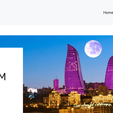
Hom
M