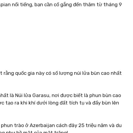
ian nổi tiếng, bạn cần cố gắng đến thăm từ tháng 9
t rằng quốc gia này có số lượng núi lửa bùn cao nhất
ất là Núi lửa Garasu, nơi được biết là phun bùn cao
 tạo ra khi khí dưới lòng đất tích tụ và đẩy bùn lên
 phun trào ở Azerbaijan cách đây 25 triệu năm và du
ng như bề mặt của mặt trăng!