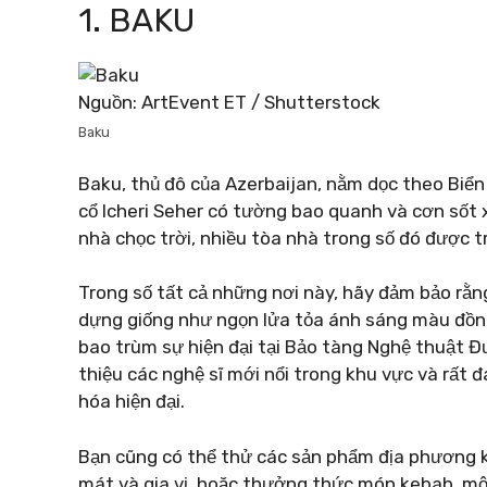
1. BAKU
Nguồn: ArtEvent ET / Shutterstock
Baku
Baku, thủ đô của Azerbaijan, nằm dọc theo Biển 
cổ Icheri Seher có tường bao quanh và cơn sốt 
nhà chọc trời, nhiều tòa nhà trong số đó được t
Trong số tất cả những nơi này, hãy đảm bảo rằn
dựng giống như ngọn lửa tỏa ánh sáng màu đồn
bao trùm sự hiện đại tại Bảo tàng Nghệ thuật Đ
thiệu các nghệ sĩ mới nổi trong khu vực và rất
hóa hiện đại.
Bạn cũng có thể thử các sản phẩm địa phương k
mát và gia vị, hoặc thưởng thức món kebab, m