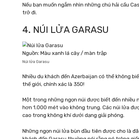
Nếu bạn muốn ngắm nhìn những chú hải cẩu Casp
trở đi.
4. NÚI LỬA GARASU
Nguồn: Màu xanh lá cây / màn trập
Núi lửa Garasu
Nhiều du khách đến Azerbaijan có thể không biế
thế giới, chính xác là 350!
Một trong những ngọn núi được biết đến nhiều nh
hơn 1.000 mét vào không trung. Các núi lửa được
cao trong không khí dưới dạng giải phóng.
Những ngọn núi lửa bùn đầu tiên được cho là đã
khách đến Garasu thường nói rằng nó trông giố