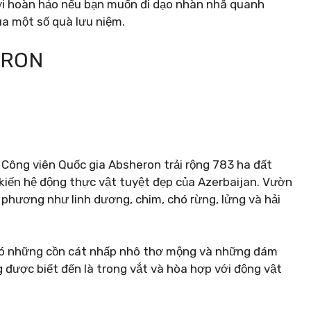
nơi hoàn hảo nếu bạn muốn đi dạo nhàn nhã quanh
ua một số quà lưu niệm.
ERON
 Công viên Quốc gia Absheron trải rộng 783 ha đất
kiến ​​hệ động thực vật tuyệt đẹp của Azerbaijan. Vườn
a phương như linh dương, chim, chó rừng, lửng và hải
 có những cồn cát nhấp nhô thơ mộng và những đám
 được biết đến là trong vắt và hòa hợp với động vật