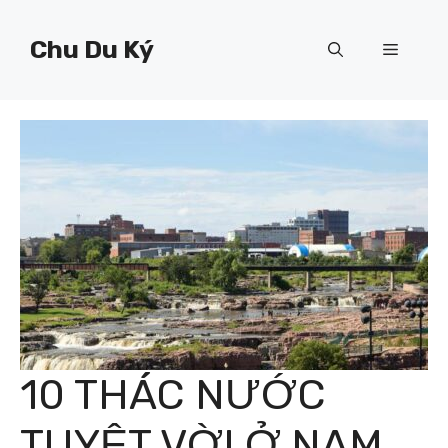
Chuyển
đến
Chu Du Ký
Menu
nội
dung
10 THÁC NƯỚC
TUYỆT VỜI Ở NAM