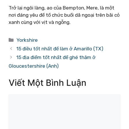
Trở lại ngôi làng, ao của Bempton, Mere, là một
nơi đáng yêu để tổ chức buổi dã ngoại trên bãi cỏ
xanh cùng với vịt và ngỗng.
Danh
Yorkshire
mục
15 điều tốt nhất để làm ở Amarillo (TX)
15 địa điểm tốt nhất để ghé thăm ở
Gloucestershire (Anh)
Viết Một Bình Luận
Bình
luận