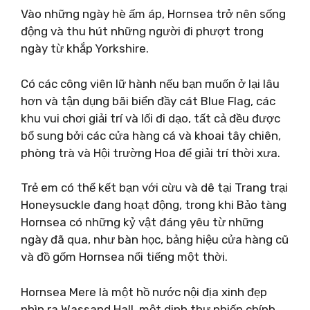
Vào những ngày hè ấm áp, Hornsea trở nên sống
động và thu hút những người đi phượt trong
ngày từ khắp Yorkshire.
Có các công viên lữ hành nếu bạn muốn ở lại lâu
hơn và tận dụng bãi biển đầy cát Blue Flag, các
khu vui chơi giải trí và lối đi dạo, tất cả đều được
bổ sung bởi các cửa hàng cá và khoai tây chiên,
phòng trà và Hội trường Hoa để giải trí thời xưa.
Trẻ em có thể kết bạn với cừu và dê tại Trang trại
Honeysuckle đang hoạt động, trong khi Bảo tàng
Hornsea có những kỷ vật đáng yêu từ những
ngày đã qua, như bàn học, bảng hiệu cửa hàng cũ
và đồ gốm Hornsea nổi tiếng một thời.
Hornsea Mere là một hồ nước nội địa xinh đẹp
nhìn ra Wassand Hall, một dinh thự nhiếp chính